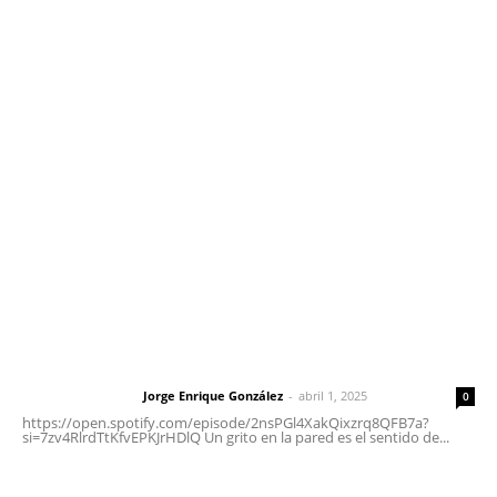
Contáctanos
meridianoredacción@gmail.com
Tels. 3112143809 | 3112103211
Oficinas Generales: Av. Independencia #355, Tepic,
Nayarit
Letras del Director
Letras del director | Un grito en la pared
Jorge Enrique González
-
abril 1, 2025
Letras del director
0
https://open.spotify.com/episode/2nsPGl4XakQixzrq8QFB7a?
si=7zv4RlrdTtKfvEPKJrHDlQ Un grito en la pared es el sentido de...
El peatón y la ciudad