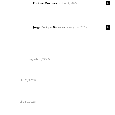
Enrique Martínez
-
abril 4, 2025
Letras del director
0
Las vacas de Huajimic
Jorge Enrique González
-
mayo 6, 2025
Letras del director
0
Lo más popular
La Inteligencia Artificial enfrenta a dos grupos humanos
LA SERPENTINA
agosto 5, 2026
Una persona y CFE mantienen disputa por probable
cobro indebido de luz
NAYARIT
julio 31, 2026
Impulsan planeación estratégica para detonar turismo
en los municipios
NAYARIT
julio 31, 2026
Árboles aplastan casas y camioneta en Tepic