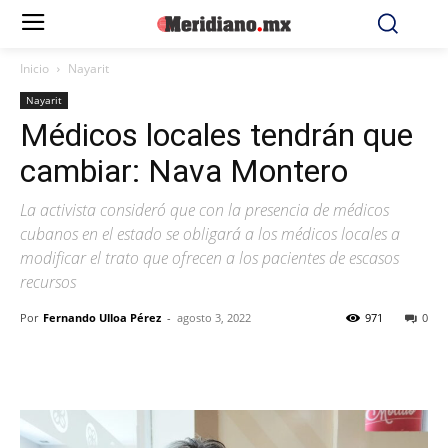
Inicio
Nayarit
Nayarit
Médicos locales tendrán que
cambiar: Nava Montero
La activista consideró que con la presencia de médicos
cubanos en el estado se obligará a los médicos locales a
modificar el trato que ofrecen a los pacientes de escasos
recursos
Por
Fernando Ulloa Pérez
-
agosto 3, 2022
971
0