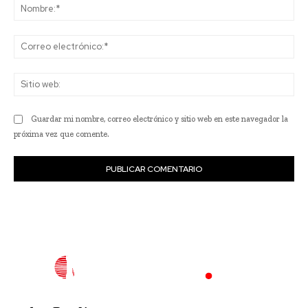
No
Co
ele
Sit
we
Guardar mi nombre, correo electrónico y sitio web en este navegador la
próxima vez que comente.