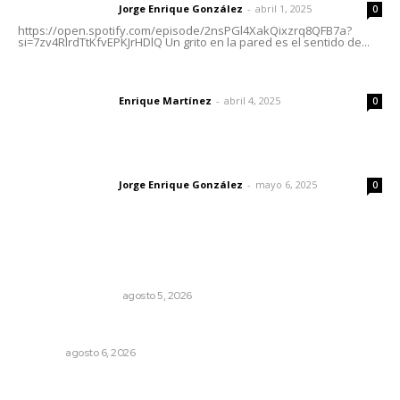
Jorge Enrique González
-
abril 1, 2025
Letras del director
0
https://open.spotify.com/episode/2nsPGl4XakQixzrq8QFB7a?
si=7zv4RlrdTtKfvEPKJrHDlQ Un grito en la pared es el sentido de...
El peatón y la ciudad
Enrique Martínez
-
abril 4, 2025
Letras del director
0
Las vacas de Huajimic
Jorge Enrique González
-
mayo 6, 2025
Letras del director
0
Lo más popular
Ráfagas citadinas
MONITOR POLÍTICO
agosto 5, 2026
Premian a niños con recorrido cultural en San Blas
NAYARIT
agosto 6, 2026
Una persona y CFE mantienen disputa por probable