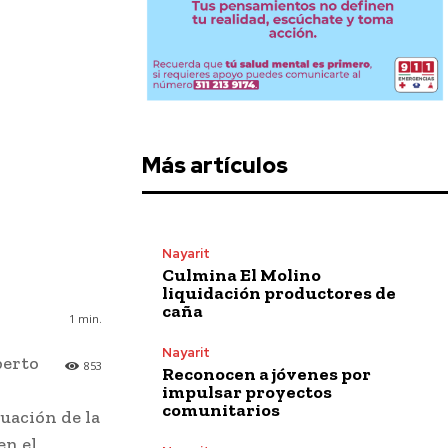
Más artículos
Nayarit
Culmina El Molino
liquidación productores de
caña
1
min.
Nayarit
berto
853
Reconocen a jóvenes por
impulsar proyectos
comunitarios
duación de la
en el