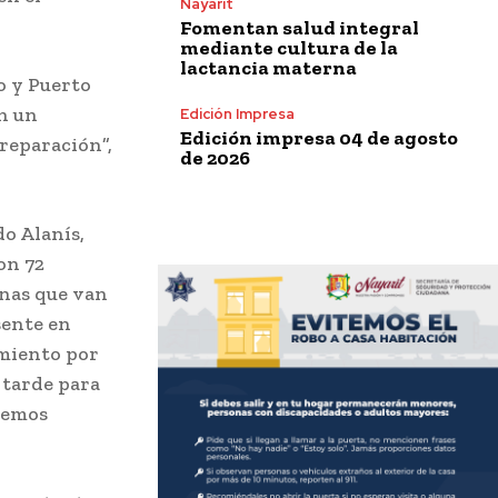
Nayarit
Fomentan salud integral
mediante cultura de la
lactancia materna
co y Puerto
en un
Edición Impresa
Edición impresa 04 de agosto
preparación”,
de 2026
do Alanís,
on 72
onas que van
sente en
imiento por
s tarde para
hemos