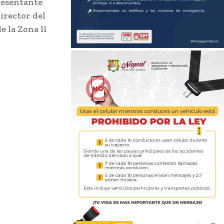
resentante
irector del
 la Zona II