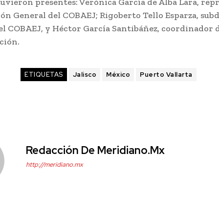
uvieron presentes: Verónica García de Alba Lara, rep
ión General del COBAEJ; Rigoberto Tello Esparza, subd
el COBAEJ, y Héctor García Santibáñez, coordinador de
ución.
ETIQUETAS
Jalisco
México
Puerto Vallarta
Redacción De Meridiano.mx
http://meridiano.mx