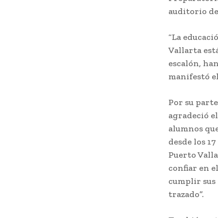
auditorio de 
“La educación
Vallarta est
escalón, han
manifestó el
Por su parte
agradeció e
alumnos que
desde los 17
Puerto Vall
confiar en e
cumplir sus
trazado”.