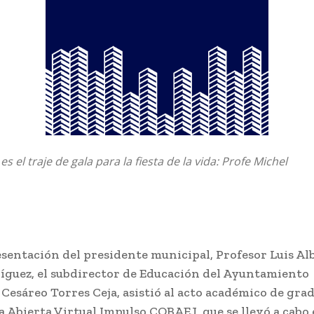
s el traje de gala para la fiesta de la vida: Profe Michel
esentación del presidente municipal, Profesor Luis Al
íguez, el subdirector de Educación del Ayuntamiento
 Cesáreo Torres Ceja, asistió al acto académico de gra
 Abierta Virtual Impulso COBAEJ, que se llevó a cabo 