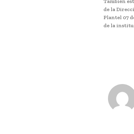
También est
de la Direcc
Plantel 07 d
de la instit