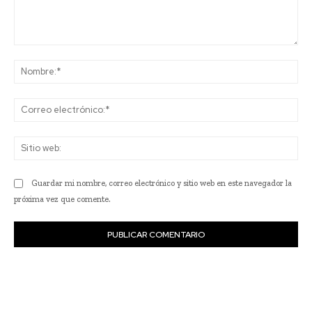
Comentario:
No
Co
ele
Sit
we
Guardar mi nombre, correo electrónico y sitio web en este navegador la
próxima vez que comente.