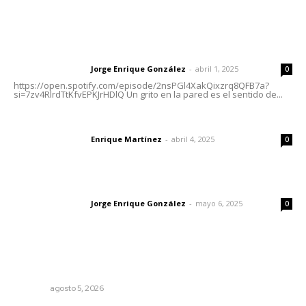
Letras del Director
Letras del director | Un grito en la pared
Jorge Enrique González
-
abril 1, 2025
Letras del director
0
https://open.spotify.com/episode/2nsPGl4XakQixzrq8QFB7a?
si=7zv4RlrdTtKfvEPKJrHDlQ Un grito en la pared es el sentido de...
El peatón y la ciudad
Enrique Martínez
-
abril 4, 2025
Letras del director
0
Las vacas de Huajimic
Jorge Enrique González
-
mayo 6, 2025
Letras del director
0
Lo más popular
Prohibirán celulares en escuelas de Nayarit
NAYARIT
agosto 5, 2026