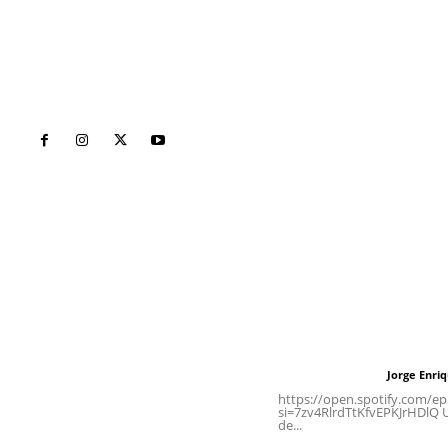
Inicio
Nayarit
Naciona
Contáctanos
Letras del Di
meridianoredacción@gmail.com
Letras del director
Jorge Enri
Letras del director
Tels. 3112143809 | 3112103211
https://open.spotify.com/
si=7zv4RlrdTtKfvEPKJrHDlQ Un
de...
Oficinas Generales: Av.