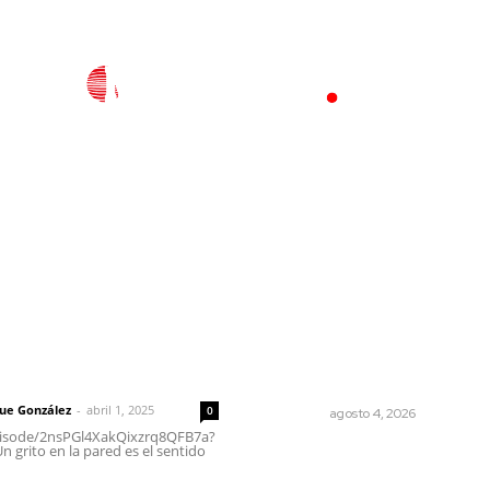
l
Policiaca
Opinión
Deportes
Edición Impresa
S
rector
Lo más popular
Analizan impacto de adicci
 | Un grito en la pared
en la salud mental
que González
-
abril 1, 2025
0
NAYARIT
agosto 4, 2026
episode/2nsPGl4XakQixzrq8QFB7a?
 grito en la pared es el sentido
Descarta Héctor Santana
investigar campañas negra