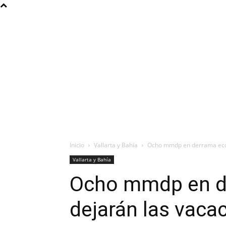
Inicio
Vallarta y Bahía
Ocho mmdp en derrama econ
Vallarta y Bahía
Ocho mmdp en d
dejarán las vaca