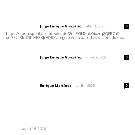
Letras del Director
Letras del director | Un grito en la pared
Jorge Enrique González
-
abril 1, 2025
Letras del director
0
https://open.spotify.com/episode/2nsPGl4XakQixzrq8QFB7a?
si=7zv4RlrdTtKfvEPKJrHDlQ Un grito en la pared es el sentido de...
Las vacas de Huajimic
Jorge Enrique González
-
mayo 6, 2025
Letras del director
0
El peatón y la ciudad
Enrique Martínez
-
abril 4, 2025
Letras del director
0
Lo más popular
Culpa Jalisco a Nayarit por falla del transporte
integrado
NAYARIT
agosto 6, 2026