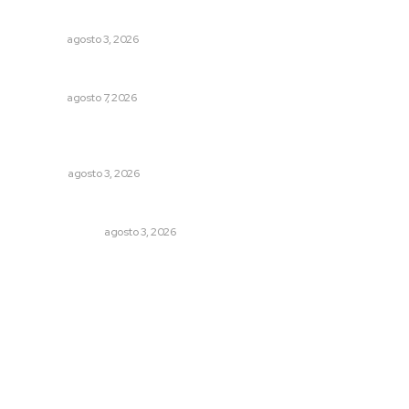
Busca CECAN a los mejores cortometrajes nayaritas
NAYARIT
agosto 3, 2026
Ofertan mil 500 plazas en Feria de Empleo Juvenil
NAYARIT
agosto 7, 2026
El ser humano ―vivo y difunto― es como un soplo,
como una sombra que pasa
OPINIÓN
agosto 3, 2026
¿Son los anexos males necesarios?
LA SERPENTINA
agosto 3, 2026
Archivo mensual
agosto 2026
julio 2026