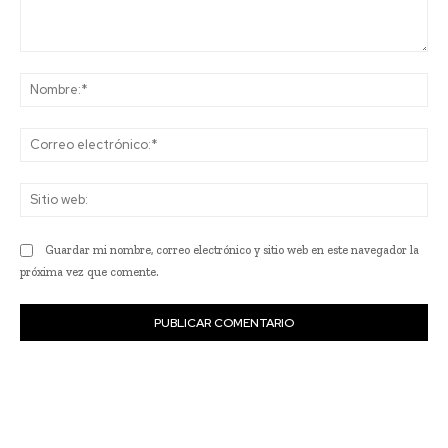
Comentario:
No
Co
ele
Sit
we
Guardar mi nombre, correo electrónico y sitio web en este navegador la
próxima vez que comente.