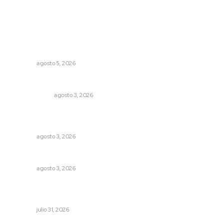
Lo más popular
Instalan módulo de atención contra adicciones en plaza
principal
NAYARIT
agosto 5, 2026
Autócrata, con distancia
OTRAS VOCES
agosto 3, 2026
Refuerzan blindaje estatal ante conflictos en regiones
vecinas
NAYARIT
agosto 3, 2026
Brillan la cultura y gastronomía de origen en California
NAYARIT
agosto 3, 2026
Brinda el DIF asistencia alimentaria en las Olimpiadas de
Oro 2026
NAYARIT
julio 31, 2026