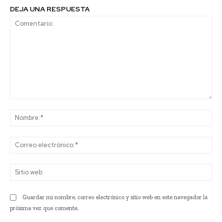
DEJA UNA RESPUESTA
Comentario:
No
Co
ele
Sit
we
Guardar mi nombre, correo electrónico y sitio web en este navegador la
próxima vez que comente.