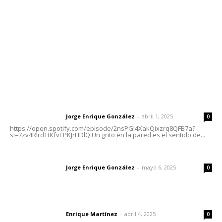
Tels. 3112143809 | 3112103211
Oficinas Generales: Av. Independencia #355, Tepic,
Nayarit
Letras del Director
Letras del director | Un grito en la pared
Jorge Enrique González
-
abril 1, 2025
Letras del director
0
https://open.spotify.com/episode/2nsPGl4XakQixzrq8QFB7a?
si=7zv4RlrdTtKfvEPKJrHDlQ Un grito en la pared es el sentido de...
Las vacas de Huajimic
Jorge Enrique González
-
mayo 6, 2025
Letras del director
0
El peatón y la ciudad
Enrique Martínez
-
abril 4, 2025
Letras del director
0