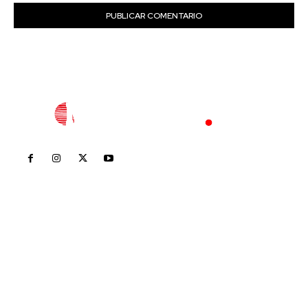
Inicio
Nayarit
Nacional
Policiaca
Opinión
Deportes
Edición Impresa
Sociales
Meridiano Vallarta
Contáctanos
meridianoredacción@gmail.com