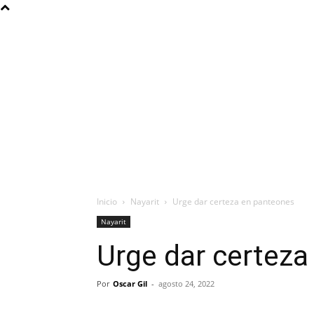
Inicio
Nayarit
Urge dar certeza en panteones
Nayarit
Urge dar certez
Por
Oscar Gil
-
agosto 24, 2022