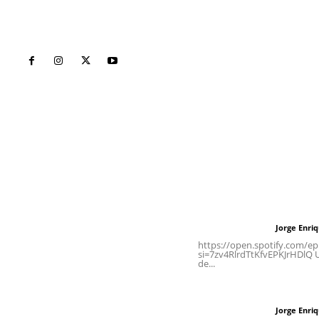
Inicio
Nayarit
Naciona
Contáctanos
Letras del Di
meridianoredacción@gmail.com
Letras del director
Jorge Enri
Letras del director
Tels. 3112143809 | 3112103211
https://open.spotify.com/
si=7zv4RlrdTtKfvEPKJrHDlQ Un
de...
Oficinas Generales: Av.
Independencia #355, Tepic,
Las vacas de Huaj
Nayarit
Jorge Enri
Letras del director