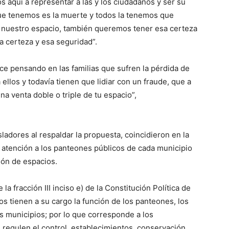
 aquí a representar a las y los ciudadanos y ser su
que tenemos es la muerte y todos la tenemos que
r nuestro espacio, también queremos tener esa certeza
a certeza y esa seguridad”.
ce pensando en las familias que sufren la pérdida de
ellos y todavía tienen que lidiar con un fraude, que a
na venta doble o triple de tu espacio”,
sladores al respaldar la propuesta, coincidieron en la
atención a los panteones públicos de cada municipio
ción de espacios.
la fracción III inciso e) de la Constitución Política de
s tienen a su cargo la función de los panteones, los
os municipios; por lo que corresponde a los
regulen el control, establecimientos, conservación,