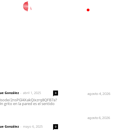
l
Policiaca
Opinión
Deportes
Edición Impresa
S
rector
Lo más popular
Invitan a descubrir riqueza
 | Un grito en la pared
cultural en ruta Entre Cana
que González
-
abril 1, 2025
0
NAYARIT
agosto 4, 2026
episode/2nsPGl4XakQixzrq8QFB7a?
 grito en la pared es el sentido
Celebrarán feria de lengua
indígenas
imic
NAYARIT
agosto 6, 2026
que González
-
mayo 6, 2025
0
El crimen organizado nos d