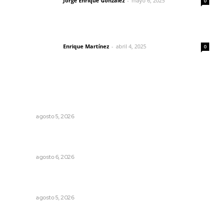
Jorge Enrique González
-
mayo 6, 2025
Letras del director
0
El peatón y la ciudad
Enrique Martínez
-
abril 4, 2025
Letras del director
0
Lo más popular
Establecen precio de garantía para ganado en
Compostela
NAYARIT
agosto 5, 2026
Supervisan normas de calidad en establecimientos
turísticos de Tepic
NAYARIT
agosto 6, 2026
Reafirma DIF Nayarit atención directa a comunidades
vulnerables
NAYARIT
agosto 5, 2026
Una persona y CFE mantienen disputa por probable