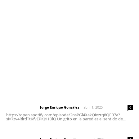
Contáctanos
meridianoredacción@gmail.com
Tels. 3112143809 | 3112103211
Oficinas Generales: Av. Independencia #355, Tepic,
Nayarit
Letras del Director
Letras del director | Un grito en la pared
Jorge Enrique González
-
abril 1, 2025
Letras del director
0
https://open.spotify.com/episode/2nsPGl4XakQixzrq8QFB7a?
si=7zv4RlrdTtKfvEPKJrHDlQ Un grito en la pared es el sentido de...
Las vacas de Huajimic