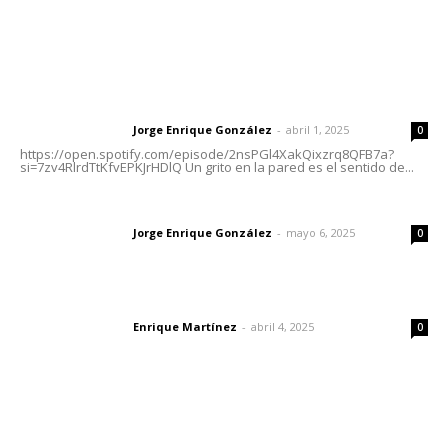
Letras del Director
Letras del director | Un grito en la pared
Jorge Enrique González
-
abril 1, 2025
Letras del director
0
https://open.spotify.com/episode/2nsPGl4XakQixzrq8QFB7a?
si=7zv4RlrdTtKfvEPKJrHDlQ Un grito en la pared es el sentido de...
Las vacas de Huajimic
Jorge Enrique González
-
mayo 6, 2025
Letras del director
0
El peatón y la ciudad
Enrique Martínez
-
abril 4, 2025
Letras del director
0
Lo más popular
Reconocen a jóvenes por impulsar proyectos
comunitarios