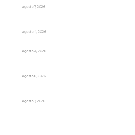
NAYARIT
agosto 7, 2026
Abren convocatoria de ingreso para la Escuela de Bellas
Artes
NAYARIT
agosto 4, 2026
Llueve menos durante inicio de temporal
NAYARIT
agosto 4, 2026
Rehabilitan edificio de Rectoría con recursos del
impuesto especial
NAYARIT
agosto 6, 2026
Recupera la CONDUSEF 17.8 millones de pesos a favor
de usuarios financieros
NAYARIT
agosto 7, 2026
Archivo mensual