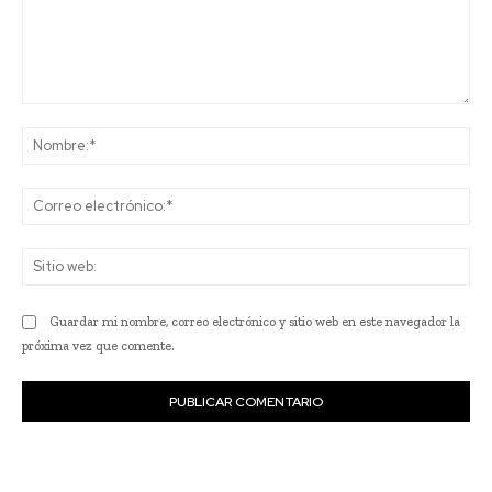
Comentario:
No
Co
ele
Sit
we
Guardar mi nombre, correo electrónico y sitio web en este navegador la
próxima vez que comente.