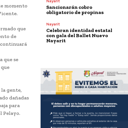
Nayarit
este momento
Sancionarán cobro
obligatorio de propinas
Vicente.
Nayarit
formado que
Celebran identidad estatal
con gala del Ballet Nuevo
ento de
Nayarit
 continuará
a que se
 que
 la gente,
tado dañadas
baja para
l Pelayo.