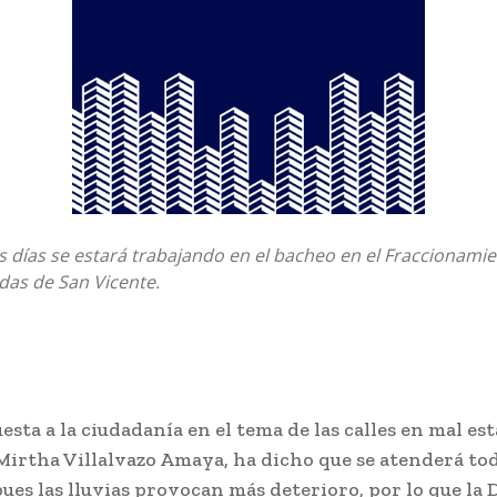
 días se estará trabajando en el bacheo en el Fraccionami
das de San Vicente.
sta a la ciudadanía en el tema de las calles en mal est
Mirtha Villalvazo Amaya, ha dicho que se atenderá tod
ues las lluvias provocan más deterioro, por lo que la 