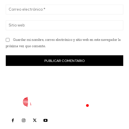
Co
ele
Sit
we
Guardar mi nombre, correo electrónico y sitio web en este navegador la
próxima vez que comente.