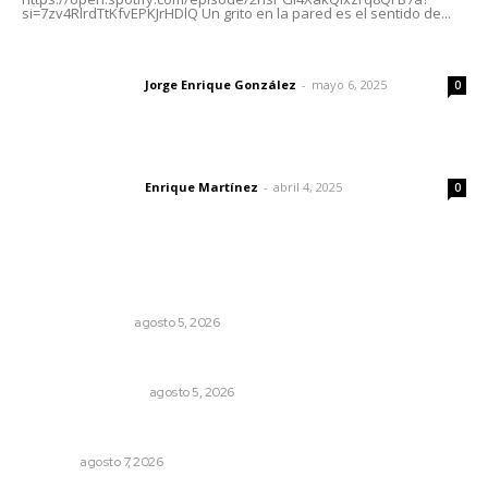
si=7zv4RlrdTtKfvEPKJrHDlQ Un grito en la pared es el sentido de...
Las vacas de Huajimic
Jorge Enrique González
-
mayo 6, 2025
Letras del director
0
El peatón y la ciudad
Enrique Martínez
-
abril 4, 2025
Letras del director
0
Lo más popular
Edición impresa 05 de agosto de 2026
EDICIÓN IMPRESA
agosto 5, 2026
Ráfagas citadinas
MONITOR POLÍTICO
agosto 5, 2026
Concluye registro de fichas para la UT
NAYARIT
agosto 7, 2026