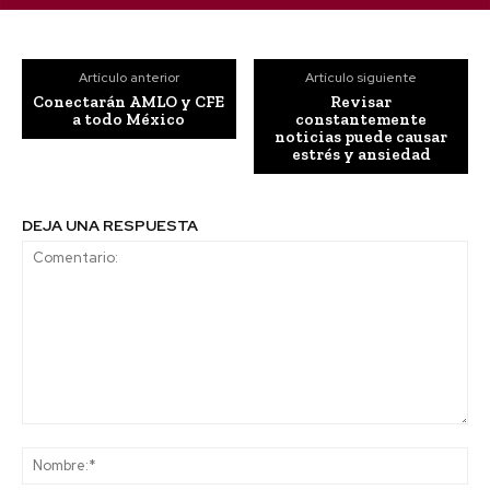
Artículo anterior
Artículo siguiente
Conectarán AMLO y CFE
Revisar
a todo México
constantemente
noticias puede causar
estrés y ansiedad
DEJA UNA RESPUESTA
Comentario:
No