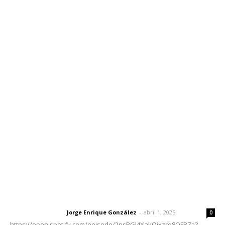
Inicio
Nayarit
Nacional
Policiaca
Opinión
Deportes
Edición Impresa
Sociales
Meridiano Vallarta
Contáctanos
meridianoredacción@gmail.com
Tels. 3112143809 | 3112103211
Oficinas Generales: Av. Independencia #355, Tepic,
Nayarit
Letras del Director
Letras del director | Un grito en la pared
Jorge Enrique González
-
abril 1, 2025
Letras del director
0
https://open.spotify.com/episode/2nsPGl4XakQixzrq8QFB7a?