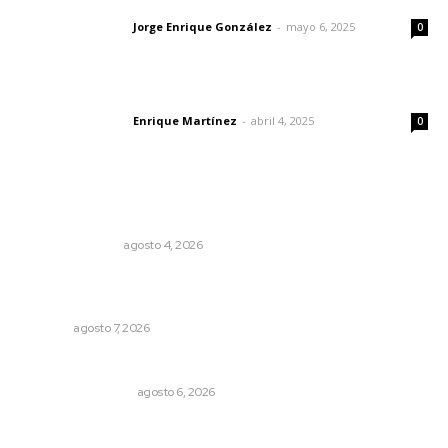
Las vacas de Huajimic
Jorge Enrique González
-
mayo 6, 2025
Letras del director
0
El peatón y la ciudad
Enrique Martínez
-
abril 4, 2025
Letras del director
0
Lo más popular
Edición impresa 04 de agosto de 2026
EDICIÓN IMPRESA
agosto 4, 2026
Refuerzan operativos de seguridad para garantizar la
tranquilidad ciudadana
NAYARIT
agosto 7, 2026
Por inseguridad, cero aguacate a Estados Unidos
MONITOR POLÍTICO
agosto 6, 2026
Ni los veo ni los oigo