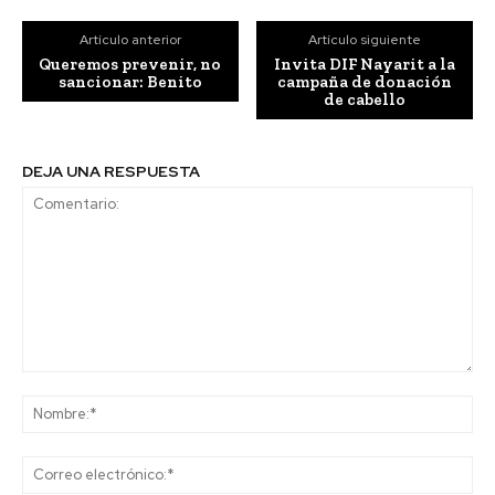
Artículo anterior
Artículo siguiente
Queremos prevenir, no
Invita DIF Nayarit a la
sancionar: Benito
campaña de donación
de cabello
DEJA UNA RESPUESTA
Comentario:
No
Co
ele