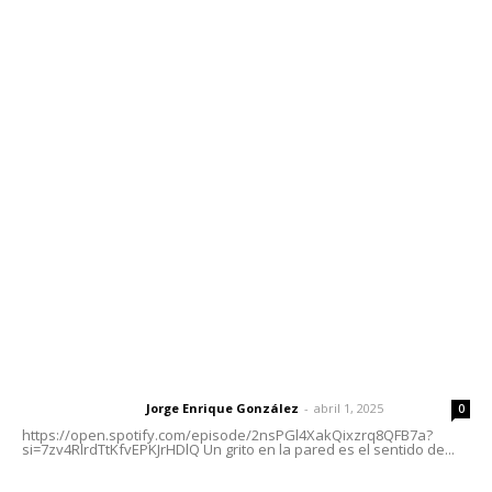
Contáctanos
meridianoredacción@gmail.com
Tels. 3112143809 | 3112103211
Oficinas Generales: Av. Independencia #355, Tepic,
Nayarit
Letras del Director
Letras del director | Un grito en la pared
Jorge Enrique González
-
abril 1, 2025
Letras del director
0
https://open.spotify.com/episode/2nsPGl4XakQixzrq8QFB7a?
si=7zv4RlrdTtKfvEPKJrHDlQ Un grito en la pared es el sentido de...