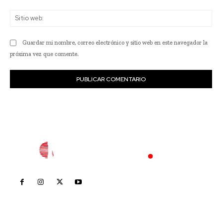
Sit
we
Guardar mi nombre, correo electrónico y sitio web en este navegador la
próxima vez que comente.
Inicio
Nayarit
Nacional
Policiaca
Opinión
Deportes
Edición Impresa
Sociales
Meridiano Vallarta