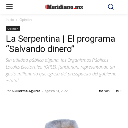
Inicio
Opinión
Opinión
La Serpentina | El programa
“Salvando dinero”
Sin utilidad pública alguna, los Organismos Públicos
Locales Electorales, (OPLE), funcionan, representando un
gasto millonario que egresa del presupuesto del gobierno
estatal
Por
Guillermo Aguirre
-
agosto 31, 2022
908
0