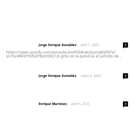
Letras del Director
Letras del director | Un grito en la pared
Jorge Enrique González
-
abril 1, 2025
Letras del director
0
https://open.spotify.com/episode/2nsPGl4XakQixzrq8QFB7a?
si=7zv4RlrdTtKfvEPKJrHDlQ Un grito en la pared es el sentido de...
Las vacas de Huajimic
Jorge Enrique González
-
mayo 6, 2025
Letras del director
0
El peatón y la ciudad
Enrique Martínez
-
abril 4, 2025
Letras del director
0
Lo más popular
Inician acciones de prevención ante presencia de