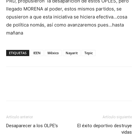
PRD, propusieron la desaparición de estos OPLES, pero
llegado MORENA al poder, estos mismos partidos, se
opusieron a que esta iniciativa se hiciera efectiva…cosa
de política nomás, así como avanzaremos pues…hasta
mañana
ETIQUETAS
IEEN
México
Nayarit
Tepic
Artículo anterior
Artículo siguiente
Desaparecer a los OLPE’s
El éxito deportivo destruye
vidas