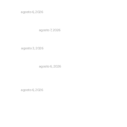
cocodrilos
NAYARIT
agosto 6, 2026
Resumen Semanal de Noticias
MONITOR POLÍTICO
agosto 7, 2026
Las razones y los días por definir
OPINIÓN
agosto 3, 2026
Por inseguridad, cero aguacate a Estados Unidos
MONITOR POLÍTICO
agosto 6, 2026
Promueven igualdad de derechos para personas con
discapacidad
NAYARIT
agosto 6, 2026
Archivo mensual