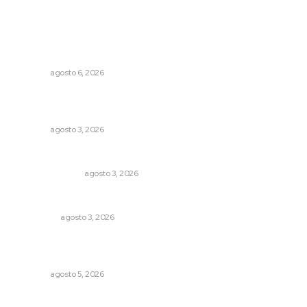
Lo más popular
Buscan asegurar precio competitivo para el arroz
nayarita
NAYARIT
agosto 6, 2026
Promueven saberes ancestrales en la ruta Potrero
Tradicional
NAYARIT
agosto 3, 2026
Edición impresa 03 de agosto de 2026
EDICIÓN IMPRESA
agosto 3, 2026
Eliminan delincuente en Bahía de Banderas
POLICIACA
agosto 3, 2026
Sancionan conductas de asedio para proteger la
tranquilidad comunitaria
NAYARIT
agosto 5, 2026