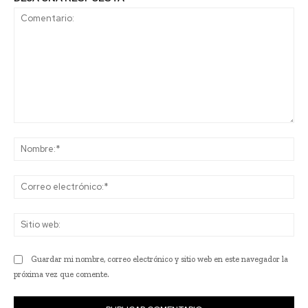
Comentario:
No
Co
ele
Sit
we
Guardar mi nombre, correo electrónico y sitio web en este navegador la
próxima vez que comente.