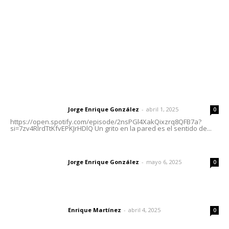
Oficinas Generales: Av. Independencia #355, Tepic,
Nayarit
Letras del Director
Letras del director | Un grito en la pared
Jorge Enrique González
-
abril 1, 2025
Letras del director
0
https://open.spotify.com/episode/2nsPGl4XakQixzrq8QFB7a?
si=7zv4RlrdTtKfvEPKJrHDlQ Un grito en la pared es el sentido de...
Las vacas de Huajimic
Jorge Enrique González
-
mayo 6, 2025
Letras del director
0
El peatón y la ciudad
Enrique Martínez
-
abril 4, 2025
Letras del director
0