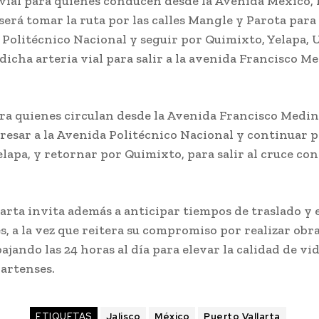
vial para quienes conducen desde la Avenida México, 
será tomar la ruta por las calles Mangle y Parota para
 Politécnico Nacional y seguir por Quimixto, Yelapa, 
dicha arteria vial para salir a la avenida Francisco M
ara quienes circulan desde la Avenida Francisco Medin
resar a la Avenida Politécnico Nacional y continuar 
lapa, y retornar por Quimixto, para salir al cruce con
arta invita además a anticipar tiempos de traslado y
, a la vez que reitera su compromiso por realizar obr
bajando las 24 horas al día para elevar la calidad de vid
lartenses.
ETIQUETAS
Jalisco
México
Puerto Vallarta