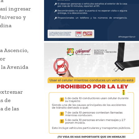
la
 así ingresar
Universo y
edina
a Ascencio,
por
 la Avenida
 extremar
as de
a de las