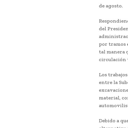
de agosto.
Respondiendo
del Presiden
administrac
por tramos e
tal manera q
circulación 
Los trabajo
entre la Sub
excavaciones
material, c
automovilist
Debido a que