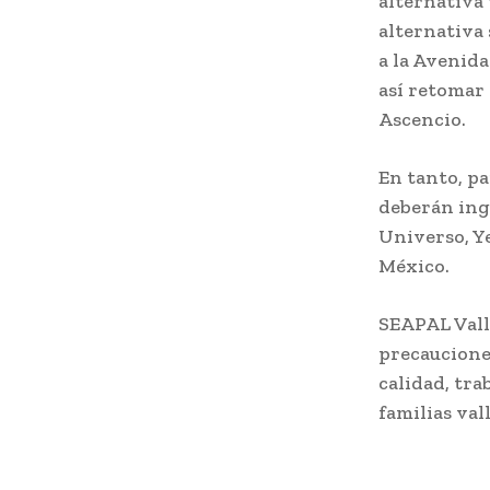
alternativa 
alternativa 
a la Avenida
así retomar 
Ascencio.
En tanto, p
deberán ing
Universo, Ye
México.
SEAPAL Vall
precauciones
calidad, tra
familias val