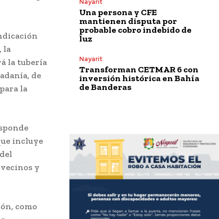
Nayarit
Una persona y CFE
mantienen disputa por
probable cobro indebido de
indicación
luz
 la
Nayarit
 la tubería
Transforman CETMAR 6 con
adanía, de
inversión histórica en Bahía
de Banderas
para la
esponde
que incluye
del
 vecinos y
ión, como