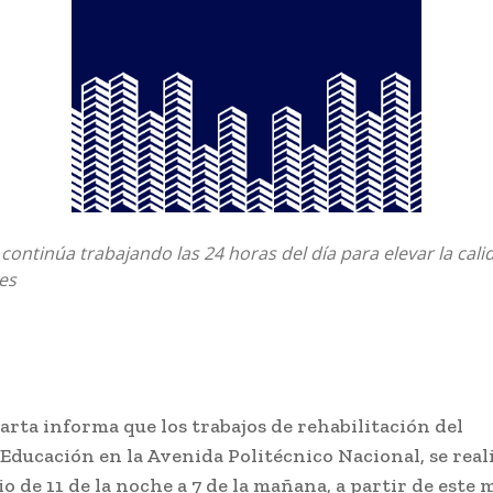
continúa trabajando las 24 horas del día para elevar la cali
ses
rta informa que los trabajos de rehabilitación del
Educación en la Avenida Politécnico Nacional, se real
o de 11 de la noche a 7 de la mañana, a partir de este 