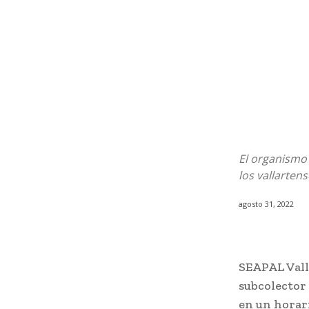
El organismo 
los vallarten
agosto 31, 2022
SEAPAL Valla
subcolector 
en un horari