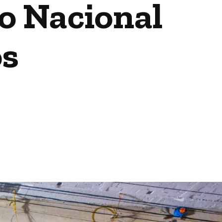
co Nacional
os