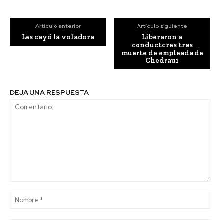
Artículo anterior
Artículo siguiente
Les cayó la voladora
Liberaron a
conductores tras
muerte de empleada de
Chedraui
DEJA UNA RESPUESTA
Comentario:
No