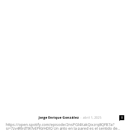
Edición Impresa
Sociales
Meridiano Vallarta
Contáctanos
meridianoredacción@gmail.com
Tels. 3112143809 | 3112103211
Oficinas Generales: Av. Independencia #355, Tepic,
Nayarit
Letras del Director
Letras del director | Un grito en la pared
Jorge Enrique González
-
abril 1, 2025
Letras del director
0
https://open.spotify.com/episode/2nsPGl4XakQixzrq8QFB7a?
si=7zv4RlrdTtKfvEPKJrHDlQ Un grito en la pared es el sentido de...