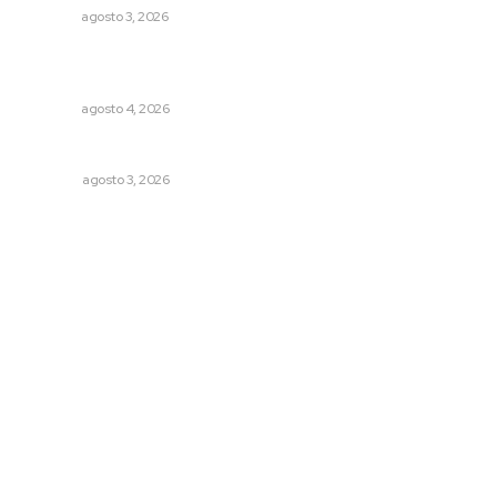
NAYARIT
agosto 3, 2026
Reportan buen comportamiento ciudadano durante
periodo vacacional
NAYARIT
agosto 4, 2026
Galope
OPINIÓN
agosto 3, 2026
Archivo mensual
agosto 2026
julio 2026
junio 2026
mayo 2026
abril 2026
marzo 2026