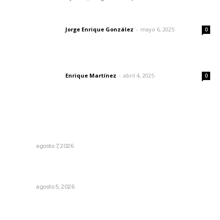
Las vacas de Huajimic
Jorge Enrique González
-
mayo 6, 2025
Letras del director
0
El peatón y la ciudad
Enrique Martínez
-
abril 4, 2025
Letras del director
0
Lo más popular
Impulsan proyectos productivos con créditos a tasa
cero de interés
NAYARIT
agosto 7, 2026
Garantizan acceso a seguridad social para productores
del campo
NAYARIT
agosto 5, 2026
Exigen adaptar fechas de veda ante riesgos climáticos
y comerciales