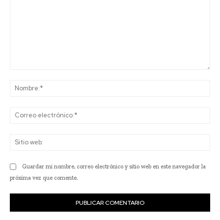
Comentario:
No
Co
ele
Sit
we
Guardar mi nombre, correo electrónico y sitio web en este navegador la
próxima vez que comente.