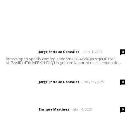
Nayarit
Letras del Director
Letras del director | Un grito en la pared
Jorge Enrique González
-
abril 1, 2025
Letras del director
0
https://open.spotify.com/episode/2nsPGl4XakQixzrq8QFB7a?
si=7zv4RlrdTtKfvEPKJrHDlQ Un grito en la pared es el sentido de...
Las vacas de Huajimic
Jorge Enrique González
-
mayo 6, 2025
Letras del director
0
El peatón y la ciudad
Enrique Martínez
-
abril 4, 2025
Letras del director
0
Lo más popular