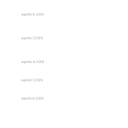
El ’68 y evolución de la democracia
OPINIÓN
agosto 6, 2026
Refuerzan operativos de seguridad para garantizar la
tranquilidad ciudadana
NAYARIT
agosto 7, 2026
Buen gobierno, buen liderazgo y la amenaza de la
politiquería
OPINIÓN
agosto 4, 2026
Pierden agaveros 800 mil pesos por hectárea
NAYARIT
agosto 7, 2026
Preparan la Feria de Regreso a Clases
NAYARIT
agosto 6, 2026
Archivo mensual