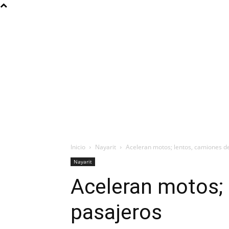
Inicio
Nayarit
Aceleran motos; lentos, camiones d
Nayarit
Aceleran motos; 
pasajeros