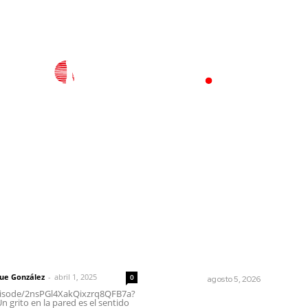
l
Policiaca
Opinión
Deportes
Edición Impresa
S
rector
Lo más popular
Explican origen científico d
 | Un grito en la pared
inundaciones en Tepic y Xal
que González
-
abril 1, 2025
0
NAYARIT
agosto 5, 2026
episode/2nsPGl4XakQixzrq8QFB7a?
 grito en la pared es el sentido
Recupera la CONDUSEF 17.