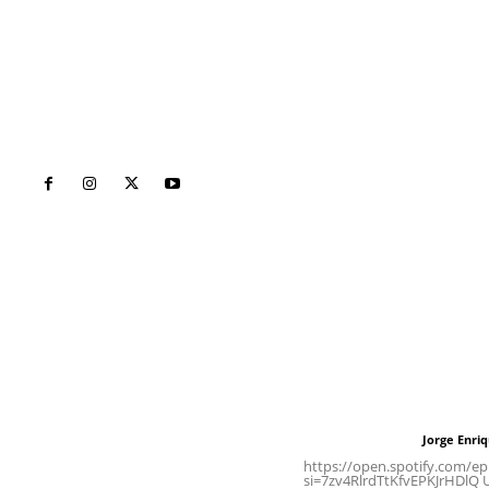
Inicio
Nayarit
Naciona
Contáctanos
Letras del Di
meridianoredacción@gmail.com
Letras del director
Jorge Enri
Letras del director
Tels. 3112143809 | 3112103211
https://open.spotify.com/
si=7zv4RlrdTtKfvEPKJrHDlQ Un