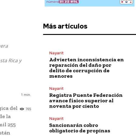
Más artículos
nera
Nayarit
Advierten inconsistencia en
sta Rica y
reparación del daño por
delito de corrupción de
menores
Nayarit
Registra Puente Federación
1
min.
avance físico superior al
noventa por ciento
ica del
765
de la
Nayarit
mil 255
Sancionarán cobro
obligatorio de propinas
están