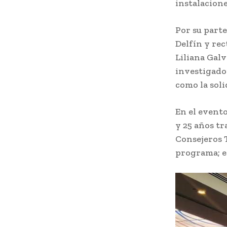
instalacion
Por su part
Delfín y re
Liliana Galv
investigado
como la sol
En el evento
y 25 años tr
Consejeros 
programa; e