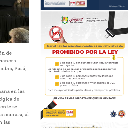
ón de
 manera
ombia, Perú,
ñana en las
ógica de
ente se
ma manera, el
n las