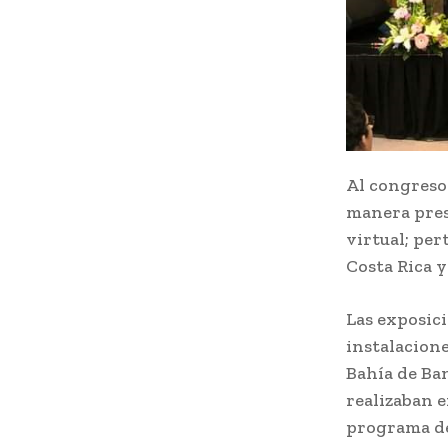
Al congreso 
manera pres
virtual; per
Costa Rica y
Las exposici
instalacion
Bahía de Ba
realizaban e
programa de 