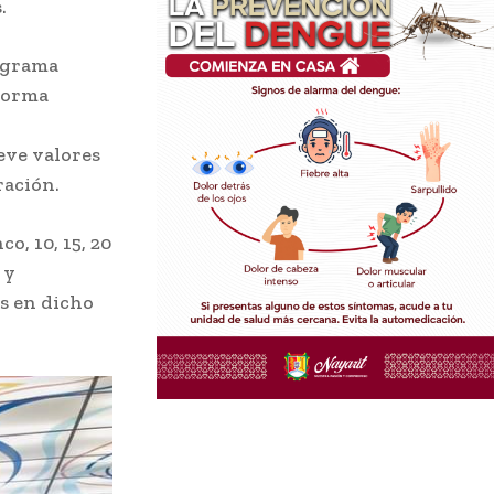
.
rograma
Norma
eve valores
ración.
o, 10, 15, 20
 y
s en dicho