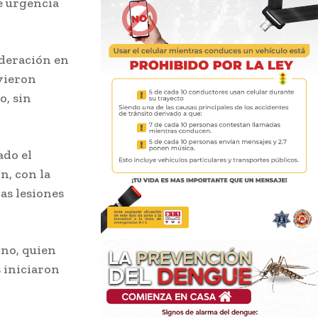
e urgencia
ederación en
uvieron
o, sin
ado el
n, con la
as lesiones
rno, quien
 iniciaron