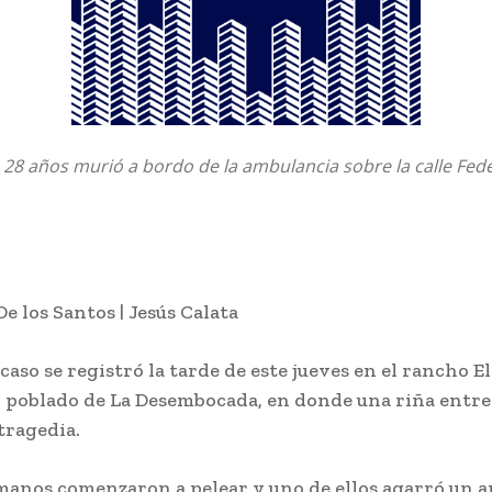
28 años murió a bordo de la ambulancia sobre la calle Fed
e los Santos | Jesús Calata
aso se registró la tarde de este jueves en el rancho E
l poblado de La Desembocada, en donde una riña entr
tragedia.
manos comenzaron a pelear y uno de ellos agarró un 