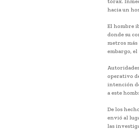
tórax. Inme
hacia un hos
El hombre ib
donde su cor
metros más 
embargo, el
Autoridades
operativo de
intención de
a este homb
De los hecho
envió al lug
las investi