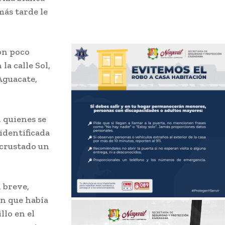
más tarde le
on poco
la calle Sol,
 Aguacate,
 quienes se
identificada
ncrustado un
 breve,
on que había
llo en el