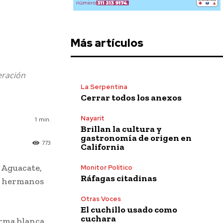
Más artículos
eración
La Serpentina
Cerrar todos los anexos
Nayarit
1
min.
Brillan la cultura y
gastronomía de origen en
773
California
l Aguacate,
Monitor Político
Ráfagas citadinas
e hermanos
Otras Voces
El cuchillo usado como
cuchara
arma blanca