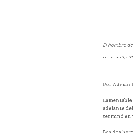
El hombre de 
septiembre 2, 2022
Por Adrián D
Lamentable c
adelante de
terminó en 
Los dos her