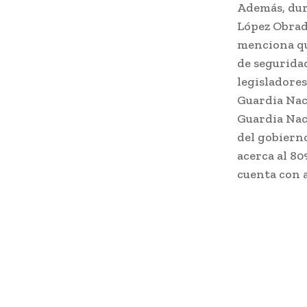
Además, dura
López Obrad
menciona qu
de seguridad
legisladores
Guardia Naci
Guardia Naci
del gobierno
acerca al 80
cuenta con 