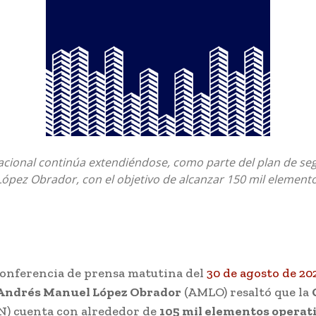
acional continúa extendiéndose, como parte del plan de se
ópez Obrador, con el objetivo de alcanzar 150 mil element
conferencia de prensa matutina del
30 de agosto de 20
Andrés Manuel López Obrador
(AMLO) resaltó que la
N) cuenta con alrededor de
105 mil elementos operat