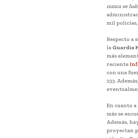
nunca se hab
administra
mil policías
Respecto a s
la
Guardia 
más elemento
reciente
In
con una fue
233. Además,
eventualmen
En cuanto a 
más se encu
Además, hay 
proyectan p