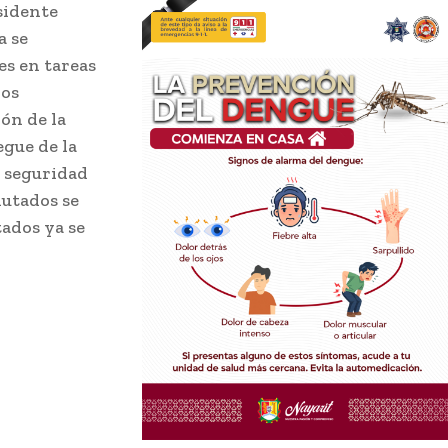
sidente
a se
s en tareas
los
ión de la
egue de la
e seguridad
lutados se
tados ya se