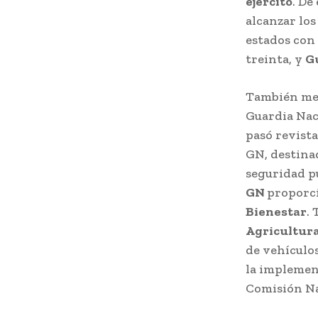
ejército
. De
alcanzar los
estados con
treinta, y
G
También men
Guardia Nac
pasó revista
GN, destina
seguridad p
GN
proporci
Bienestar
.
Agricultur
de vehículo
la implemen
Comisión Na