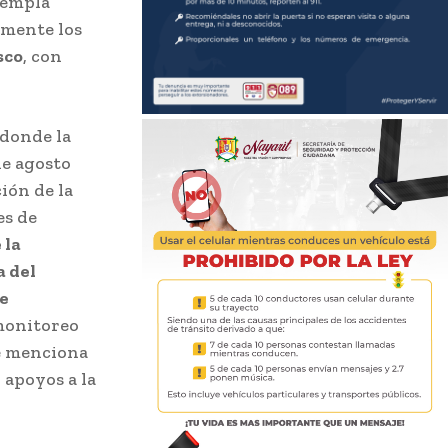
templa
almente los
sco
, con
donde la
de agosto
ión de la
es de
 la
a del
e
 monitoreo
se menciona
 apoyos a la