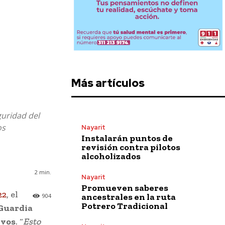
Más artículos
guridad del
os
Nayarit
Instalarán puntos de
revisión contra pilotos
alcoholizados
2
min.
Nayarit
Promueven saberes
22
, el
ancestrales en la ruta
904
Potrero Tradicional
Guardia
ivos
. “
Esto