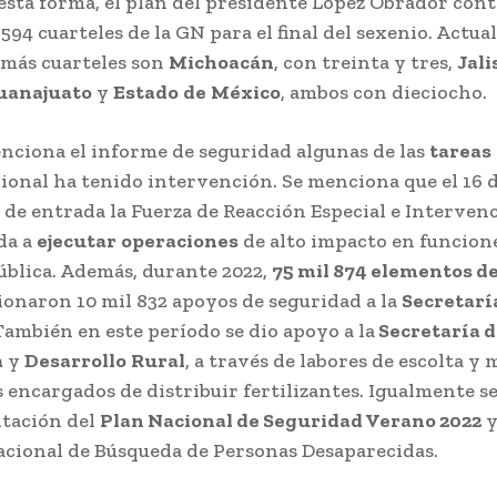
 esta forma, el plan del presidente López Obrador con
 594 cuarteles de la GN para el final del sexenio. Actu
 más cuarteles son
Michoacán
, con treinta y tres,
Jali
uanajuato
y
Estado
de
México
, ambos con dieciocho.
ciona el informe de seguridad algunas de las
tareas
ional ha tenido intervención. Se menciona que el 16 
 de entrada la Fuerza de Reacción Especial e Intervenc
da a
ejecutar
operaciones
de alto impacto en funcion
ública. Además, durante 2022,
75 mil 874 elementos de
onaron 10 mil 832 apoyos de seguridad a la
Secretarí
 También en este período se dio apoyo a la
Secretaría d
a
y
Desarrollo
Rural
, a través de labores de escolta y
s encargados de distribuir fertilizantes. Igualmente 
tación del
Plan Nacional de Seguridad Verano 2022
y
cional de Búsqueda de Personas Desaparecidas.