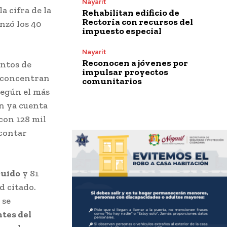
Nayarit
a cifra de la
Rehabilitan edificio de
Rectoría con recursos del
nzó los 40
impuesto especial
Nayarit
Reconocen a jóvenes por
entos de
impulsar proyectos
s concentran
comunitarios
Según el más
ón ya cuenta
con 128 mil
 contar
ruido
y 81
d citado.
 se
ntes del