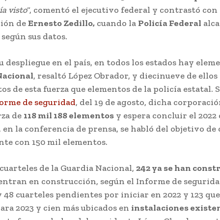
ía visto
“, comentó el ejecutivo federal y contrastó con l
ción de
Ernesto Zedillo,
cuando la
Policía Federal
alca
, según sus datos.
u despliegue en el país, en todos los estados hay elem
Nacional
, resaltó López Obrador, y diecinueve de ello
s de esta fuerza que elementos de la policía estatal. 
forme de seguridad
, del 19 de agosto, dicha corporaci
rza de
118 mil 188 elementos
y espera concluir el 2022 
 en la conferencia de prensa, se habló del objetivo de
te con 150 mil elementos.
cuarteles de la Guardia Nacional,
242 ya se han const
entran en construcción, según el Informe de segurida
48 cuarteles pendientes por iniciar en 2022 y 123 que
ara 2023 y cien más ubicados en
instalaciones existe