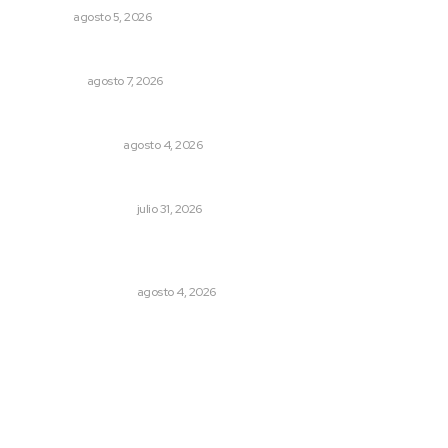
NAYARIT
agosto 5, 2026
Detienen al exgobernador de Guerrero, Ángel Aguirre
NACIONAL
agosto 7, 2026
Edición impresa 04 de agosto de 2026
EDICIÓN IMPRESA
agosto 4, 2026
Resumen semanal de noticias
MONITOR POLÍTICO
julio 31, 2026
Pensiones absorben un tercio de lo que gasta el
gobierno
MONITOR POLÍTICO
agosto 4, 2026
Archivo mensual
agosto 2026