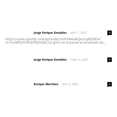
Letras del Director
Letras del director | Un grito en la pared
Jorge Enrique González
-
abril 1, 2025
Letras del director
0
https://open.spotify.com/episode/2nsPGl4XakQixzrq8QFB7a?
si=7zv4RlrdTtKfvEPKJrHDlQ Un grito en la pared es el sentido de...
Las vacas de Huajimic
Jorge Enrique González
-
mayo 6, 2025
Letras del director
0
El peatón y la ciudad
Enrique Martínez
-
abril 4, 2025
Letras del director
0
Lo más popular
Reafirma DIF Nayarit atención directa a comunidades
vulnerables