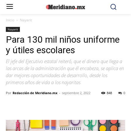
Inicio
Nayarit
Nayarit
Para 130 mil niños uniforme
y útiles escolares
El jefe del Ejecutivo estatal reiteró, que el dinero que llega a
las arcas de la administración que él encabeza, se aplica en
dar mejores oportunidades de desarrollo, desde los
primeros años de vida a los nayaritas
Por
Redacción de Meridiano.mx
-
septiembre 2, 2022
848
0