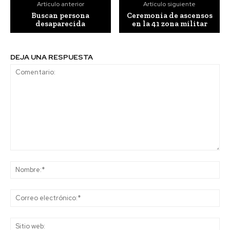
Artículo anterior
Artículo siguiente
Buscan persona
Ceremonia de ascensos
desaparecida
en la 41 zona militar
DEJA UNA RESPUESTA
Comentario:
No
Co
ele
Sit