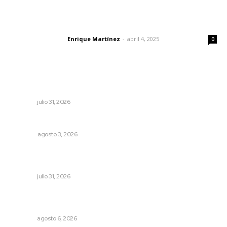
El peatón y la ciudad
Enrique Martínez
-
abril 4, 2025
Letras del director
0
Lo más popular
MORENA Nacional llama a aspirantes nayaritas
NAYARIT
julio 31, 2026
Galope
OPINIÓN
agosto 3, 2026
Fortalecen coordinación para consolidar el Sistema
Universal de Salud
NAYARIT
julio 31, 2026
Recuperan la audición mediante procesadores
cocleares
NAYARIT
agosto 6, 2026