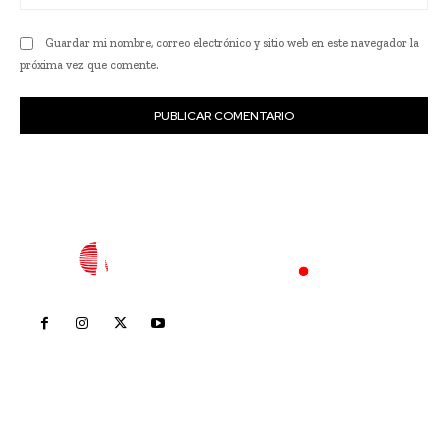
we
Guardar mi nombre, correo electrónico y sitio web en este navegador la
próxima vez que comente.
Inicio
Nayarit
Nacional
Policiaca
Opinión
Deportes
Edición Impresa
Sociales
Meridiano Vallarta