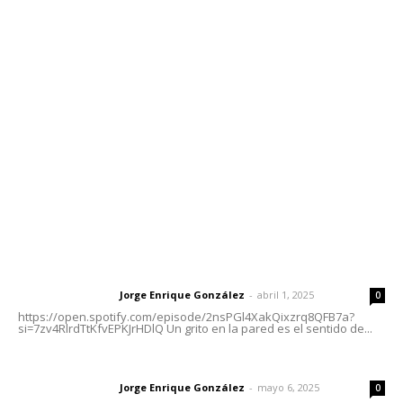
Contáctanos
meridianoredacción@gmail.com
Tels. 3112143809 | 3112103211
Oficinas Generales: Av. Independencia #355, Tepic,
Nayarit
Letras del Director
Letras del director | Un grito en la pared
Jorge Enrique González
-
abril 1, 2025
Letras del director
0
https://open.spotify.com/episode/2nsPGl4XakQixzrq8QFB7a?
si=7zv4RlrdTtKfvEPKJrHDlQ Un grito en la pared es el sentido de...
Las vacas de Huajimic
Jorge Enrique González
-
mayo 6, 2025
Letras del director
0