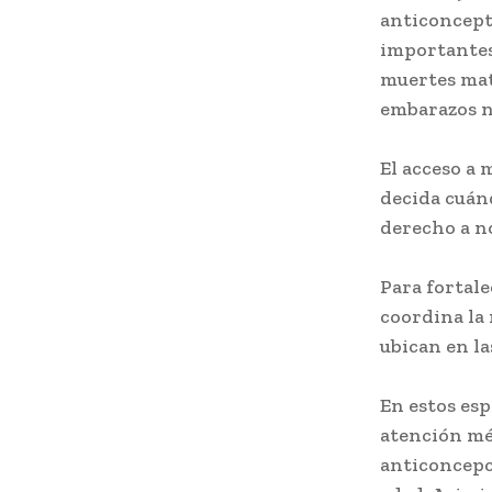
anticoncept
importantes
muertes mat
embarazos n
El acceso a
decida cuánd
derecho a no
Para fortale
coordina la 
ubican en la
En estos esp
atención mé
anticoncepci