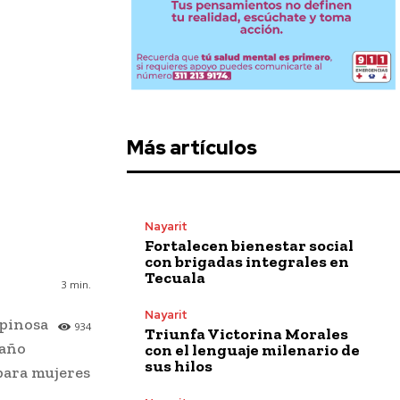
Más artículos
Nayarit
Fortalecen bienestar social
con brigadas integrales en
Tecuala
3
min.
Nayarit
spinosa
934
Triunfa Victorina Morales
 año
con el lenguaje milenario de
sus hilos
 para mujeres