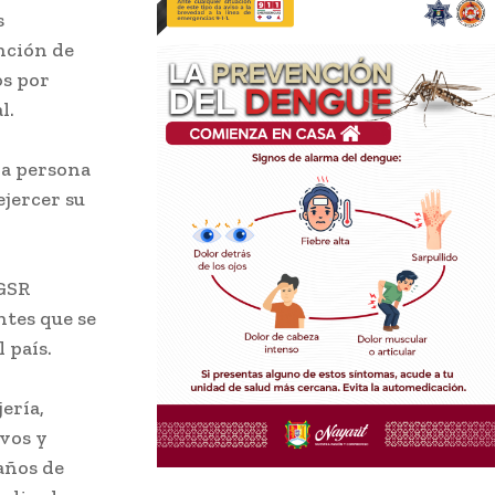
s
nción de
os por
l.
da persona
ejercer su
EGSR
ntes que se
 país.
ería,
vos y
años de