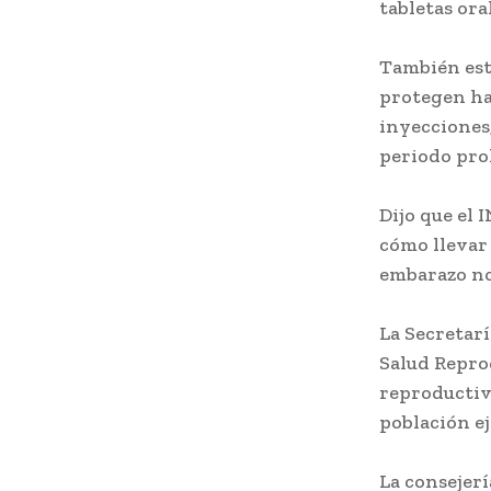
tabletas or
También está
protegen has
inyecciones
periodo pro
Dijo que el 
cómo llevar 
embarazo no 
La Secretarí
Salud Repro
reproductiva
población e
La consejerí