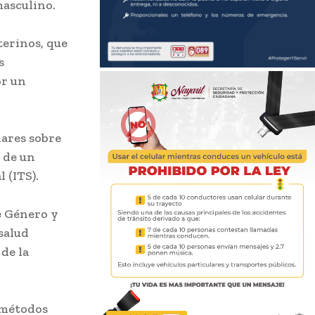
masculino.
terinos, que
s
or un
iares sobre
 de un
 (ITS).
e Género y
salud
de la
a métodos