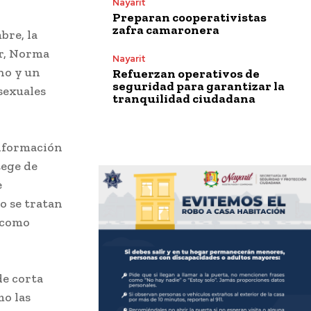
Nayarit
Preparan cooperativistas
zafra camaronera
bre, la
er, Norma
Nayarit
no y un
Refuerzan operativos de
seguridad para garantizar la
sexuales
tranquilidad ciudadana
información
tege de
e
o se tratan
 como
de corta
mo las