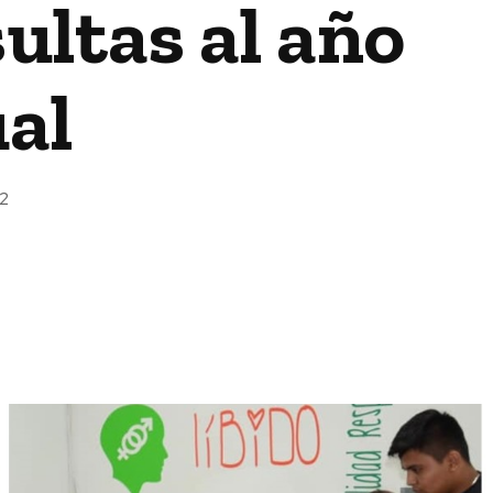
ultas al año
ual
22