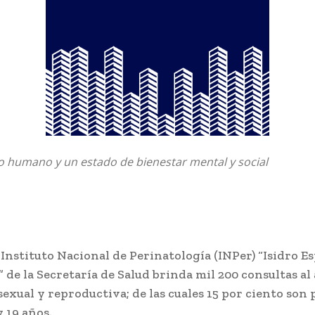
o humano y un estado de bienestar mental y social
 Instituto Nacional de Perinatología (INPer) “Isidro E
” de la Secretaría de Salud brinda mil 200 consultas al
sexual y reproductiva; de las cuales 15 por ciento son
y 19 años.