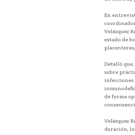
En entrevist
coordinador
Velázquez R
estado de bi
placenteras,
Detalló que,
sobre prácti
infecciones
inmunodefic
de forma op
consecuenci
Velázquez R
duración, lo