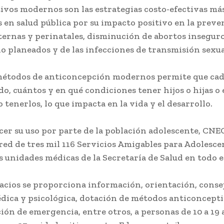
ivos modernos son las estrategias costo-efectivas má
 en salud pública por su impacto positivo en la preve
ernas y perinatales, disminución de abortos insegur
o planeados y de las infecciones de transmisión sexua
 métodos de anticoncepción modernos permite que ca
o, cuántos y en qué condiciones tener hijos o hijas o 
 tenerlos, lo que impacta en la vida y el desarrollo.
cer su uso por parte de la población adolescente, CN
red de tres mil 116 Servicios Amigables para Adolesce
s unidades médicas de la Secretaría de Salud en todo el
acios se proporciona información, orientación, consej
dica y psicológica, dotación de métodos anticoncepti
ón de emergencia, entre otros, a personas de 10 a 19 