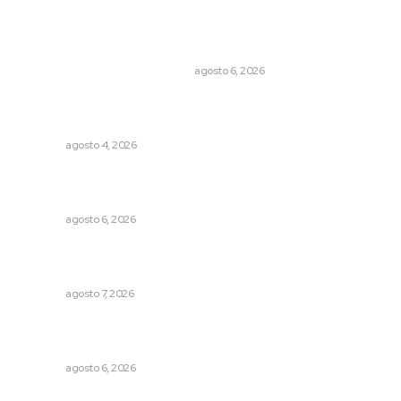
Lo más popular
Cuando el río suena, ¿quién escucha?
EL ATAQUE DE LOS QUE OBSERVAN
agosto 6, 2026
Intensifican sustitución de rejillas y desazolve por
temporal
NAYARIT
agosto 4, 2026
Promueven igualdad de derechos para personas con
discapacidad
NAYARIT
agosto 6, 2026
Refuerzan operativos de seguridad para garantizar la
tranquilidad ciudadana
NAYARIT
agosto 7, 2026
Lanzan recomendaciones para reforzar la seguridad en
comercios de Nayarit
NAYARIT
agosto 6, 2026