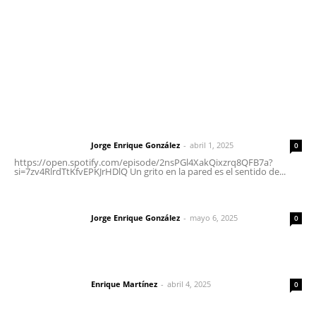
Oficinas Generales: Av. Independencia #355, Tepic,
Nayarit
Letras del Director
Letras del director | Un grito en la pared
Jorge Enrique González
-
abril 1, 2025
Letras del director
0
https://open.spotify.com/episode/2nsPGl4XakQixzrq8QFB7a?
si=7zv4RlrdTtKfvEPKJrHDlQ Un grito en la pared es el sentido de...
Las vacas de Huajimic
Jorge Enrique González
-
mayo 6, 2025
Letras del director
0
El peatón y la ciudad
Enrique Martínez
-
abril 4, 2025
Letras del director
0