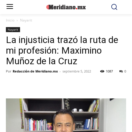
Inicio
Nayarit
Nayarit
La injusticia trazó la ruta de
mi profesión: Maximino
Muñoz de la Cruz
Por
Redacción de Meridiano.mx
-
septiembre 5, 2022
1087
0