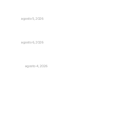
Instalan módulo de atención contra adicciones en plaza
principal
NAYARIT
agosto 5, 2026
Recuperan la audición mediante procesadores
cocleares
NAYARIT
agosto 6, 2026
Leyendas del Futbol mexicano integran serie de billetes
conmemorativos presentados por Lotería Nacional
NACIONAL
agosto 4, 2026
Archivo mensual
agosto 2026
julio 2026
junio 2026