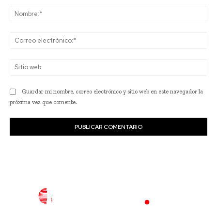
Comentario:
No
Co
ele
Sit
we
Guardar mi nombre, correo electrónico y sitio web en este navegador la
próxima vez que comente.