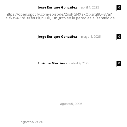
Jorge Enrique González
-
abril 1, 2025
Letras del director
0
https://open.spotify.com/episode/2nsPGl4XakQixzrq8QFB7a?
si=7zv4RlrdTtKfvEPKJrHDlQ Un grito en la pared es el sentido de...
Las vacas de Huajimic
Jorge Enrique González
-
mayo 6, 2025
Letras del director
0
El peatón y la ciudad
Enrique Martínez
-
abril 4, 2025
Letras del director
0
Lo más popular
El Google Maps del Porfiriato: así conocieron México
miles de niños hace más de un siglo
LA HISTORIA TAMBIÉN ES NOTICIA
agosto 5, 2026
Alertan de ciberdelincuentes a través de QR falsos
NAYARIT
agosto 5, 2026