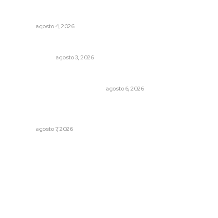
Aclara Marakame tarifas y programas de apoyo para
rehabilitación
NAYARIT
agosto 4, 2026
¿Son los anexos males necesarios?
LA SERPENTINA
agosto 3, 2026
Cuando el río suena, ¿quién escucha?
EL ATAQUE DE LOS QUE OBSERVAN
agosto 6, 2026
Analizan potencial minero en diversas regiones del
estado
NAYARIT
agosto 7, 2026
Archivo mensual
agosto 2026
julio 2026