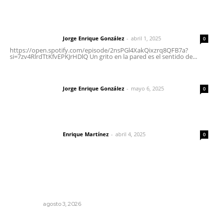
Letras del director | Un grito en la pared
Jorge Enrique González
-
abril 1, 2025
Letras del director
0
https://open.spotify.com/episode/2nsPGl4XakQixzrq8QFB7a?
si=7zv4RlrdTtKfvEPKJrHDlQ Un grito en la pared es el sentido de...
Las vacas de Huajimic
Jorge Enrique González
-
mayo 6, 2025
Letras del director
0
El peatón y la ciudad
Enrique Martínez
-
abril 4, 2025
Letras del director
0
Lo más popular
Ocho jornaleros heridos en accidente en la carretera
Compostela-San Blas
POLICIACA
agosto 3, 2026