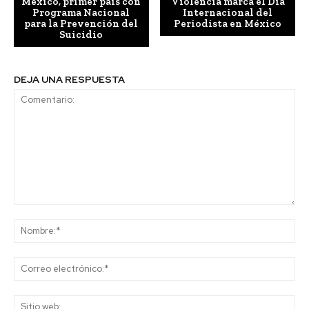
México, primer país con
Violencia marca el Día
Programa Nacional
Internacional del
para la Prevención del
Periodista en México
Suicidio
DEJA UNA RESPUESTA
Comentario:
No
Co
ele
Sit