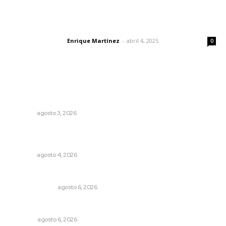
El peatón y la ciudad
Enrique Martínez
-
abril 4, 2025
Letras del director
0
Lo más popular
Fortalecen atención social con nuevas sedes para la
niñez nayarita
NAYARIT
agosto 3, 2026
Urgen a municipios a formalizar comités de protección
civil
NAYARIT
agosto 4, 2026
En el país de las corrupciones
LA SERPENTINA
agosto 6, 2026
Los cambios en la política
OPINIÓN
agosto 6, 2026