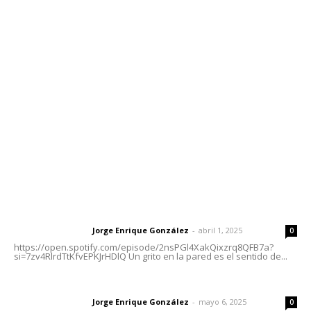
Contáctanos
meridianoredacción@gmail.com
Tels. 3112143809 | 3112103211
Oficinas Generales: Av. Independencia #355, Tepic,
Nayarit
Letras del Director
Letras del director | Un grito en la pared
Jorge Enrique González
-
abril 1, 2025
Letras del director
0
https://open.spotify.com/episode/2nsPGl4XakQixzrq8QFB7a?
si=7zv4RlrdTtKfvEPKJrHDlQ Un grito en la pared es el sentido de...
Las vacas de Huajimic
Jorge Enrique González
-
mayo 6, 2025
Letras del director
0