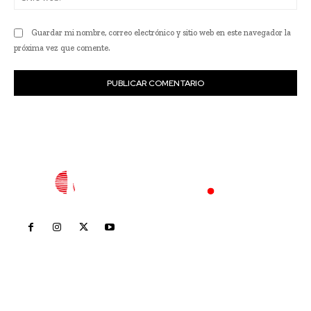
we
Guardar mi nombre, correo electrónico y sitio web en este navegador la
próxima vez que comente.
Inicio
Nayarit
Nacional
Policiaca
Opinión
Deportes
Edición Impresa
Sociales
Meridiano Vallarta