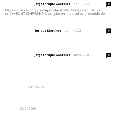
Jorge Enrique González
-
abril 1, 2025
Letras del director
0
https://open.spotify.com/episode/2nsPGl4XakQixzrq8QFB7a?
si=7zv4RlrdTtKfvEPKJrHDlQ Un grito en la pared es el sentido de...
El peatón y la ciudad
Enrique Martínez
-
abril 4, 2025
Letras del director
0
Las vacas de Huajimic
Jorge Enrique González
-
mayo 6, 2025
Letras del director
0
Lo más popular
El reflector no se apaga
OTRAS VOCES
julio 30, 2026
Registra Puente Federación avance físico superior al
noventa por ciento
NAYARIT
julio 31, 2026