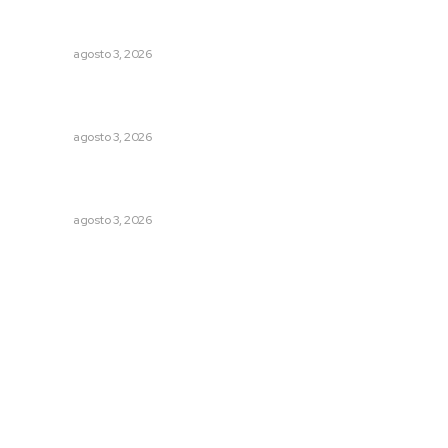
Promueven saberes ancestrales en la ruta Potrero
Tradicional
NAYARIT
agosto 3, 2026
Prevención del feminicidio: la urgencia de la denuncia
temprana
NAYARIT
agosto 3, 2026
Exigen adaptar fechas de veda ante riesgos climáticos
y comerciales
NAYARIT
agosto 3, 2026
Archivo mensual
agosto 2026
julio 2026
junio 2026
mayo 2026