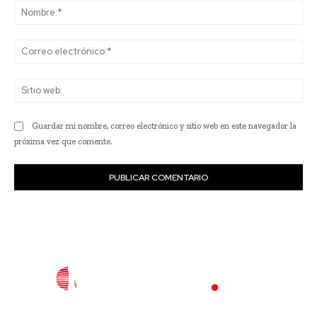
No
Co
ele
Sit
we
Guardar mi nombre, correo electrónico y sitio web en este navegador la
próxima vez que comente.