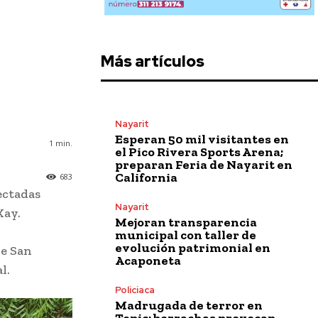
Más artículos
Nayarit
Esperan 50 mil visitantes en
1
min.
el Pico Rivera Sports Arena;
preparan Feria de Nayarit en
California
683
ectadas
Nayarit
Kay.
Mejoran transparencia
municipal con taller de
evolución patrimonial en
de San
Acaponeta
l.
Policiaca
Madrugada de terror en
Tepic: borrachas provocan