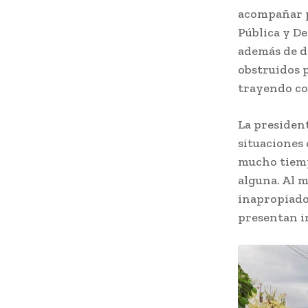
acompañar p
Pública y De
además de d
obstruidos p
trayendo co
La president
situaciones 
mucho tiemp
alguna. Al m
inapropiados
presentan i