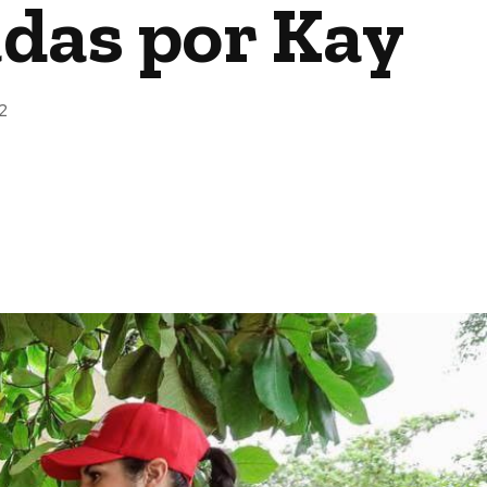
adas por Kay
2