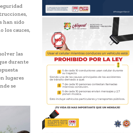
Seguridad
trucciones,
s han sido
o los cauces,
solver las
 que durante
spuesta
en lugares
ende se