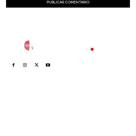
Inicio
Nayarit
Nacional
Policiaca
Opinión
Deportes
Edición Impresa
Sociales
Meridiano Vallarta
Contáctanos
meridianoredacción@gmail.com
Tels. 3112143809 | 3112103211