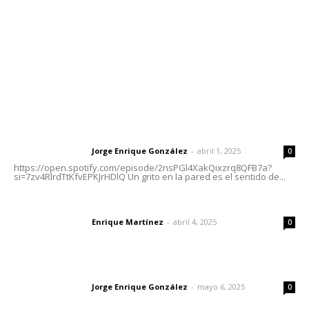
Oficinas Generales: Av. Independencia #355, Tepic,
Nayarit
Letras del Director
Letras del director | Un grito en la pared
Jorge Enrique González
-
abril 1, 2025
Letras del director
0
https://open.spotify.com/episode/2nsPGl4XakQixzrq8QFB7a?
si=7zv4RlrdTtKfvEPKJrHDlQ Un grito en la pared es el sentido de...
El peatón y la ciudad
Enrique Martínez
-
abril 4, 2025
Letras del director
0
Las vacas de Huajimic
Jorge Enrique González
-
mayo 6, 2025
Letras del director
0