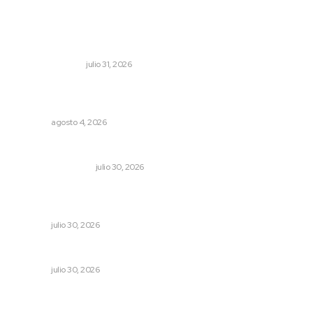
Lo más popular
Edición impresa 31 de julio de 2026
EDICIÓN IMPRESA
julio 31, 2026
General con 40 años de carrera asume la Guardia
Nacional
NAYARIT
agosto 4, 2026
Dicen que el SAT está perdonando multas
MONITOR POLÍTICO
julio 30, 2026
Profesionalizan turismo de aventura para elevar
competitividad en Nayarit
NAYARIT
julio 30, 2026
Denuncia Teresa Nava aislamiento crítico en la sierra
NAYARIT
julio 30, 2026