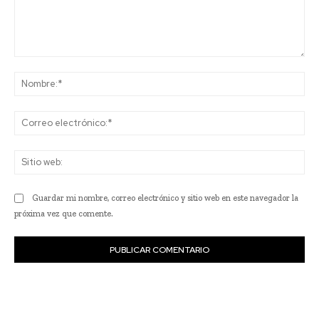
Comentario:
No
Co
ele
Sit
we
Guardar mi nombre, correo electrónico y sitio web en este navegador la
próxima vez que comente.