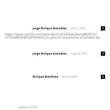
Letras del Director
Letras del director | Un grito en la pared
Jorge Enrique González
-
abril 1, 2025
Letras del director
0
https://open.spotify.com/episode/2nsPGl4XakQixzrq8QFB7a?
si=7zv4RlrdTtKfvEPKJrHDlQ Un grito en la pared es el sentido de...
Las vacas de Huajimic
Jorge Enrique González
-
mayo 6, 2025
Letras del director
0
El peatón y la ciudad
Enrique Martínez
-
abril 4, 2025
Letras del director
0
Lo más popular
Busca CECAN a los mejores cortometrajes nayaritas
NAYARIT
agosto 3, 2026