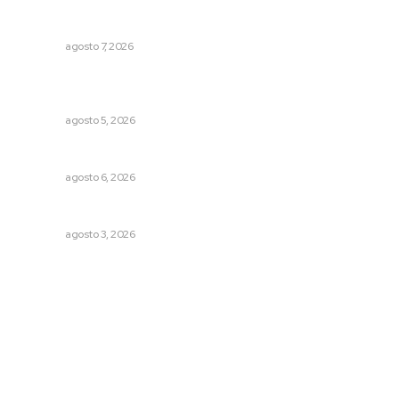
Concluye registro de fichas para la UT
NAYARIT
agosto 7, 2026
Regresa guerrero de estilo Ixtlán del Río que estuvo
exhibido en el Met de Nueva York
NAYARIT
agosto 5, 2026
Alertan sobre riesgos de acoso en redes sociales
NAYARIT
agosto 6, 2026
Brillan la cultura y gastronomía de origen en California
NAYARIT
agosto 3, 2026
Archivo mensual
agosto 2026
julio 2026