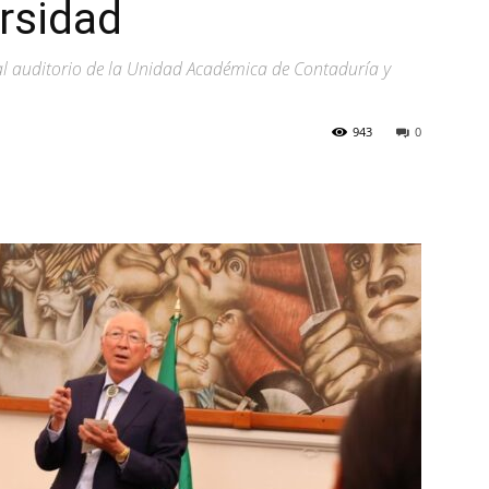
rsidad
al auditorio de la Unidad Académica de Contaduría y
943
0