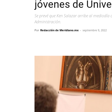
jóvenes de Unive
Se prevé que Ken Salazar arribe al mediodía 
Administración.
Por
Redacción de Meridiano.mx
-
septiembre 9, 2022