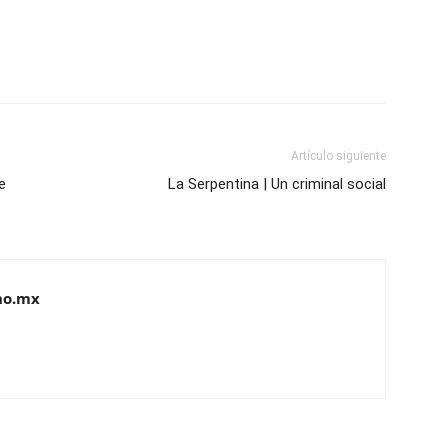
Artículo siguiente
e
La Serpentina | Un criminal social
no.mx