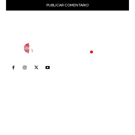
Inicio
Nayarit
Nacional
Policiaca
Opinión
Deportes
Edición Impresa
Sociales
Meridiano Vallarta
Contáctanos
meridianoredacción@gmail.com