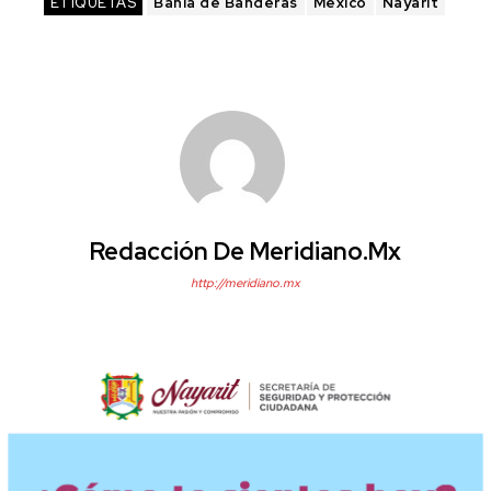
ETIQUETAS
Bahía de Banderas
México
Nayarit
Redacción De Meridiano.mx
http://meridiano.mx