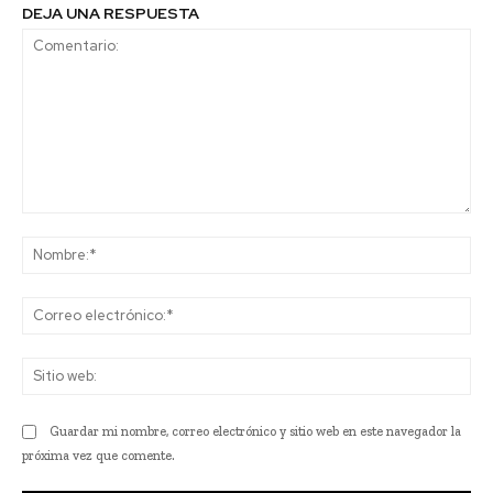
DEJA UNA RESPUESTA
Comentario:
No
Co
ele
Sit
we
Guardar mi nombre, correo electrónico y sitio web en este navegador la
próxima vez que comente.