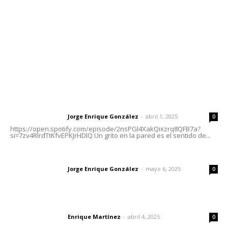
Tels. 3112143809 | 3112103211
Oficinas Generales: Av. Independencia #355, Tepic,
Nayarit
Letras del Director
Letras del director | Un grito en la pared
Jorge Enrique González
-
abril 1, 2025
Letras del director
0
https://open.spotify.com/episode/2nsPGl4XakQixzrq8QFB7a?
si=7zv4RlrdTtKfvEPKJrHDlQ Un grito en la pared es el sentido de...
Las vacas de Huajimic
Jorge Enrique González
-
mayo 6, 2025
Letras del director
0
El peatón y la ciudad
Enrique Martínez
-
abril 4, 2025
Letras del director
0