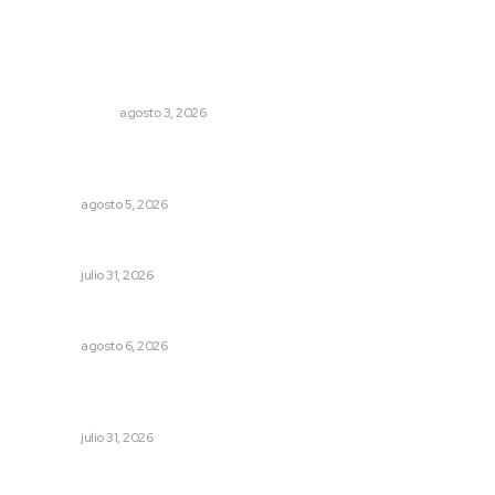
Lo más popular
Autócrata, con distancia
OTRAS VOCES
agosto 3, 2026
Sancionan conductas de asedio para proteger la
tranquilidad comunitaria
NAYARIT
agosto 5, 2026
Podrían cerrar anexos en la capital
NAYARIT
julio 31, 2026
Premian a niños con recorrido cultural en San Blas
NAYARIT
agosto 6, 2026
Decisión familiar transforma vidas mediante la donación
de órganos
NAYARIT
julio 31, 2026