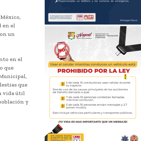
a México,
 en el
con un
nto en el
lo que
Municipal,
estias que
 vida útil
 población y