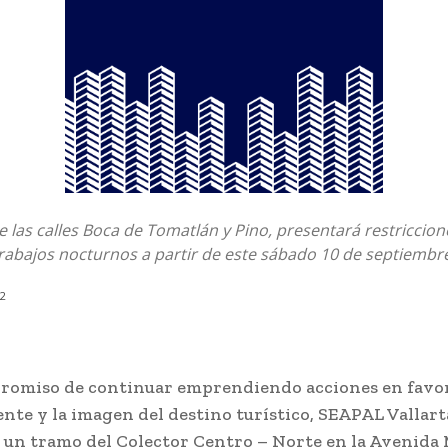
e las calles Boca de Tomatlán y Pino, presentará restriccione
trabajos nocturnos a partir de este sábado 10 de septiembr
22
romiso de continuar emprendiendo acciones en favor
nte y la imagen del destino turístico, SEAPAL Vallart
á un tramo del Colector Centro – Norte en la Avenida 