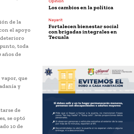
Opinión
Los cambios en la política
Nayarit
ión de la
Fortalecen bienestar social
con el apoyo
con brigadas integrales en
Tecuala
l deterioro
 punto, toda
0 años de
 vapor, que
dadanía y
atarse de
es, se optó
ado 10 de