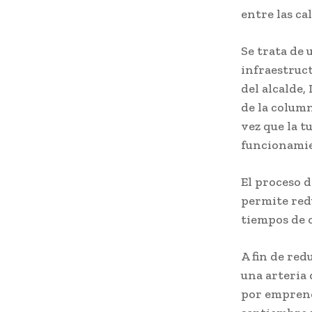
entre las ca
Se trata de
infraestruc
del alcalde,
de la column
vez que la t
funcionami
El proceso d
permite redu
tiempos de o
A fin de red
una arteria 
por emprend