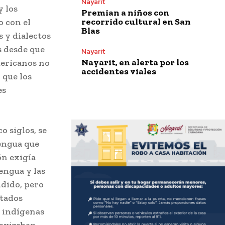
Nayarit
y los
Premian a niños con
recorrido cultural en San
 con el
Blas
s y dialectos
s desde que
Nayarit
Nayarit, en alerta por los
mericanos no
accidentes viales
 que los
es
 siglos, se
lengua que
ón exigía
engua y las
ndido, pero
ntados
s indígenas