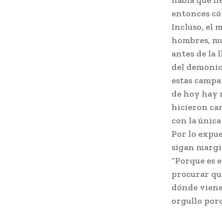
había que ne
entonces cóm
Incluso, el 
hombres, muj
antes de la 
del demonio
estas campa
de hoy hay 
hicieron ca
con la única
Por lo expue
sigan margin
“Porque es 
procurar que
dónde viene 
orgullo porq