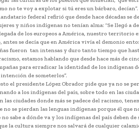
gar las culturas de los pueblos que sometían, que esc
o no te voy a explotar si tú eres un bárbaro, decían”.
mandatario federal refirió que desde hace décadas se de
eres y niños indígenas no tenían alma: “Se llegó a de
llegada de los europeos a América, nuestro territorio e
, antes se decía que en América vivía el demonio ento
ñas fueron tan intensas y duro tanto tiempo que hast
racismo, estamos hablando que desde hace más de cinc
mpañas para erradicar la identidad de los indígenas 
 intención de someterlos”.
sto el presidente López Obrador pide que ya no se pe
ando a los indígenas del país, sobre todo en las ciuda
en las ciudades donde más se padece del racismo, tene
 no se pierdan las lenguas indígenas porque él que n
no sabe a dónde va y los indígenas del país deben de 
ue la cultura siempre nos salvará de cualquier calami