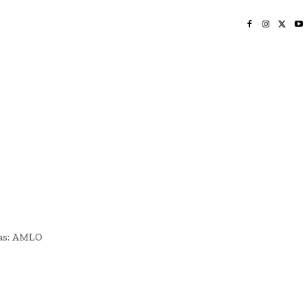
INICIO
NAYARIT
NACIONAL
POLICIACA
OPINIÓN
DEPORTES
EDICIÓN IMPRESA
SOCIALES
MERIDIANO VALLARTA
nas: AMLO