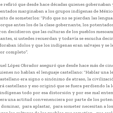
e refirió que desde hace décadas quienes gobernaban 
entados marginaban a los grupos indígenas de México
ito de someterlos: “Pido que no se pierdan las lengua
orque antes los de la clase gobernante, los potentado
ron decidieron que las culturas de los pueblos mesoa
ntes, si ustedes recuerdan y todavía se escucha decir
oraban ídolos y que los indígenas eran salvajes y se l
por completo”.
el López Obrador aseguró que desde hace más de cinco
ienes no hablan el lenguaje castellano: “Hablar una 
castellano era signo o sinónimo de atraso, la civilizaci
rá castellano y eso originó que se fuera perdiendo la l
indígenas todo por esa distorsión y por ese mal ente
 era una actitud convenenciera por parte de los pote
 dominar, para aplastar, para someter necesitan a lo