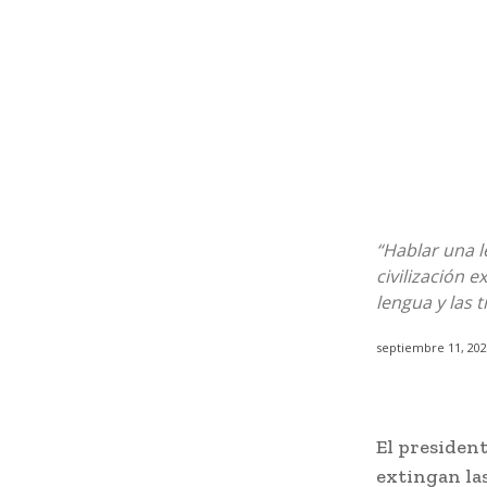
“Hablar una l
civilización 
lengua y las 
septiembre 11, 20
El presiden
extingan las