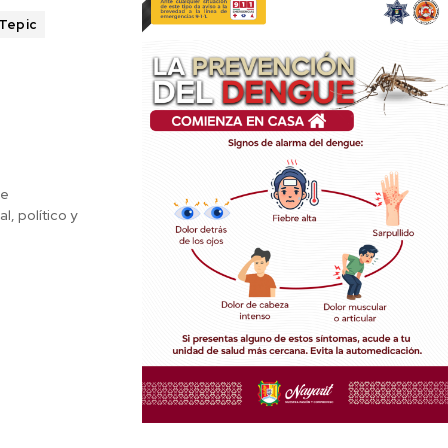
Tepic
de
, político y