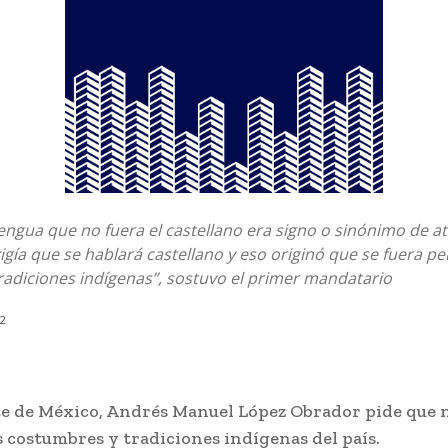
engua que no fuera el castellano era signo o sinónimo de at
exigía que se hablará castellano y eso originó que se fuera p
tradiciones indígenas”, sostuvo el primer mandatario
22
te de México, Andrés Manuel López Obrador pide que 
 costumbres y tradiciones indígenas del país.