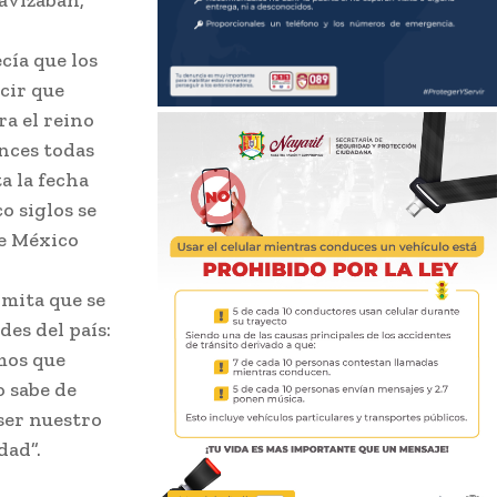
lavizaban,
cía que los
cir que
ra el reino
nces todas
a la fecha
o siglos se
de México
rmita que se
des del país:
mos que
o sabe de
ser nuestro
dad”.