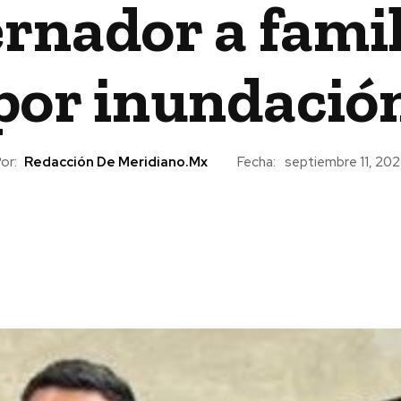
ernador a fami
por inundació
or:
Redacción De Meridiano.mx
Fecha:
septiembre 11, 20