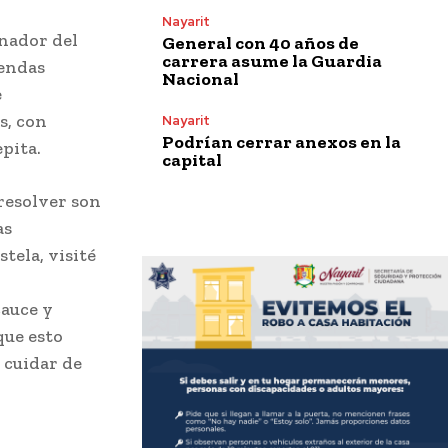
Nayarit
rnador del
General con 40 años de
carrera asume la Guardia
iendas
Nacional
e
s, con
Nayarit
Podrían cerrar anexos en la
pita.
capital
resolver son
as
ela, visité
auce y
que esto
 cuidar de