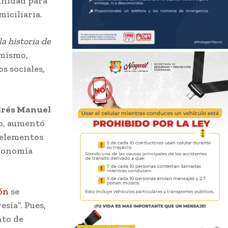
punidad para
miciliaria.
la historia de
imismo,
s sociales,
rés Manuel
lo, aumentó
 elementos
economía
ón
se
sía”. Pues,
nto de