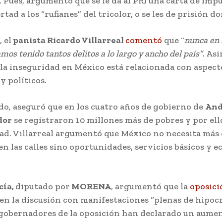
. Pues, argumentó que se le da al PRI una carta de im
rtad a los “rufianes” del tricolor, o se les de prisión do
 el
panista Ricardo Villarreal
comentó
que “
nunca en 
os tenido tantos delitos a lo largo y ancho del país”
. As
la inseguridad en México está relacionada con aspecto
y políticos.
do, aseguró que en los cuatro años de gobierno de
And
dor
se registraron 10 millones más de pobres y por el
dad. Villarreal argumentó que México no necesita más
 en las calles sino oportunidades, servicios básicos y 
cía,
diputado por
MORENA
, argumentó que la
oposici
n la discusión con manifestaciones “plenas de hipocre
s gobernadores de la oposición han declarado un aume