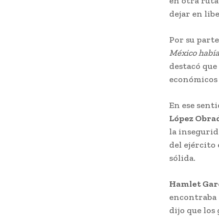
en otra ruta
dejar en libe
Por su parte,
México habíam
destacó que 
económicos 
En ese senti
López Obra
la inseguri
del ejército
sólida.
Hamlet Gar
encontraba e
dijo que lo