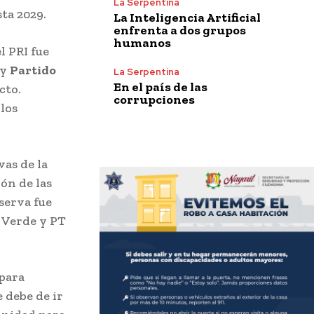
La Serpentina
ta 2029.
La Inteligencia Artificial
enfrenta a dos grupos
humanos
l PRI fue
 y
Partido
La Serpentina
En el país de las
cto.
corrupciones
los
vas de la
ón de las
serva fue
o Verde y PT
 para
 debe de ir