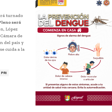
será turnado
Pleno será
ón, López
a Cámara de
n del país y
e cuida a la
PRI