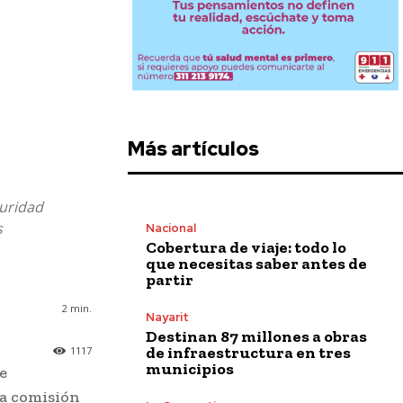
Más artículos
guridad
s
Nacional
Cobertura de viaje: todo lo
que necesitas saber antes de
partir
2
min.
Nayarit
Destinan 87 millones a obras
de infraestructura en tres
1117
municipios
e
La comisión