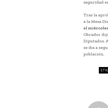
seguridad e
Tras la apro
a la Mesa Di
el miércole
Obrador dijo
Diputados. A
se iba a seg
población.
ETI