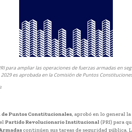
 PRI para ampliar las operaciones de fuerzas armadas en se
a 2029 es aprobada en la Comisión de Puntos Constitucione
22
 de Puntos Constitucionales
, aprobó en lo general la
el
Partido Revolucionario Institucional
(PRI) para qu
 Armadas
continúen sus tareas de seguridad pública. 