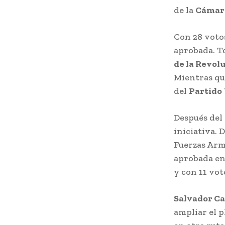
de la
Cámara
Con 28 votos
aprobada. T
de la Revol
Mientras qu
del
Partido
Después del 
iniciativa. 
Fuerzas Arma
aprobada en 
y con 11 vo
Salvador Ca
ampliar el p