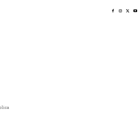
INICIO
NAYARIT
NACIONAL
POLICIACA
OPINIÓN
DEPORTES
EDICIÓN IMPRESA
SOCIALES
MERIDIANO VALLARTA
lica