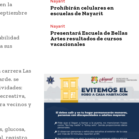
Nayarit
en la
Prohibirán celulares en
septiembre
escuelas de Nayarit
Nayarit
Presentará Escuela de Bellas
abilidad
Artes resultados de cursos
vacacionales
a sus
a carrera Las
arde. se
ividades:
recreativa,
ara vecinos y
, glucosa,
l, registro