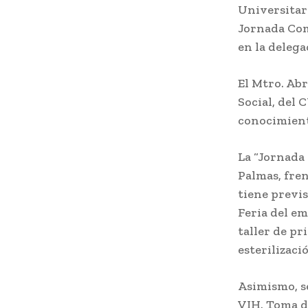
Universitari
Jornada Com
en la delega
El Mtro. Ab
Social, del 
conocimiento
La “Jornada 
Palmas, fren
tiene previs
Feria del em
taller de pr
esterilizaci
Asimismo, se
VIH. Toma d