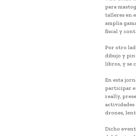
para mastogr
talleres en
amplia gama 
fiscal y cont
Por otro la
dibujo y pin
libros, y se
En esta jor
participar e
really, pre
actividades 
drones, lent
Dicho evento