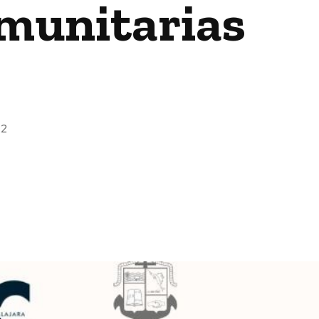
omunitarias
22