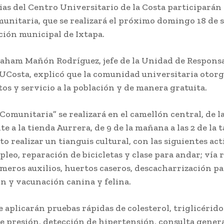
as del Centro Universitario de la Costa participarán 
unitaria, que se realizará el próximo domingo 18 de 
ción municipal de Ixtapa.
raham Mañón Rodríguez, jefe de la Unidad de Respons
CUCosta, explicó que la comunidad universitaria otorg
s y servicio a la población y de manera gratuita.
Comunitaria” se realizará en el camellón central, de l
te a la tienda Aurrera, de 9 de la mañana a las 2 de la t
to realizar un tianguis cultural, con las siguientes act
pleo, reparación de bicicletas y clase para andar; vía 
imeros auxilios, huertos caseros, descacharrización p
ón y vacunación canina y felina.
 aplicarán pruebas rápidas de colesterol, triglicéridos
e presión, detección de hipertensión, consulta genera