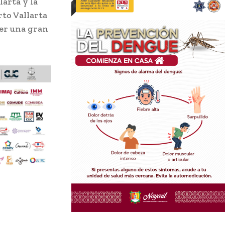
arta y la
to Vallarta
cer una gran