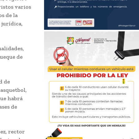
istos varios
s de la
jurídica,
alidades,
rueque de
d de
basquetbol,
que habrá
ases de
ez, rector