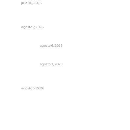
NAYARIT
julio 30, 2026
Vinculan a sector artesanal con la actividad turística
estatal
NAYARIT
agosto 7, 2026
Por inseguridad, cero aguacate a Estados Unidos
MONITOR POLÍTICO
agosto 6, 2026
Varios estados necesitan mejorar su economía
MONITOR POLÍTICO
agosto 3, 2026
Reafirma DIF Nayarit atención directa a comunidades
vulnerables
NAYARIT
agosto 5, 2026
Archivo mensual
agosto 2026