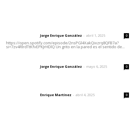
Letras del Director
Letras del director | Un grito en la pared
Jorge Enrique González
-
abril 1, 2025
Letras del director
0
https://open.spotify.com/episode/2nsPGl4XakQixzrq8QFB7a?
si=7zv4RlrdTtKfvEPKJrHDlQ Un grito en la pared es el sentido de...
Las vacas de Huajimic
Jorge Enrique González
-
mayo 6, 2025
Letras del director
0
El peatón y la ciudad
Enrique Martínez
-
abril 4, 2025
Letras del director
0
Lo más popular
Esperan 50 mil visitantes en el Pico Rivera Sports Arena;
preparan Feria de Nayarit en California