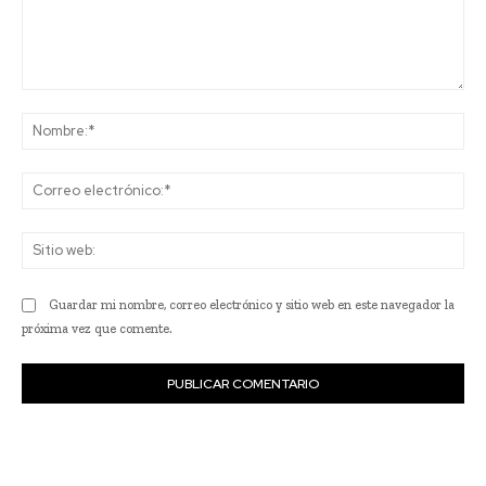
Comentario:
No
Co
ele
Sit
we
Guardar mi nombre, correo electrónico y sitio web en este navegador la
próxima vez que comente.