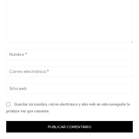
Comentario:
No
Co
ele
Sit
we
Guardar mi nombre, correo electrónico y sitio web en este navegador la
próxima vez que comente.