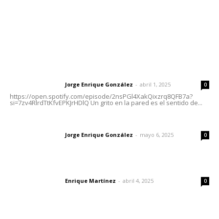
Nayarit
Letras del Director
Letras del director | Un grito en la pared
Jorge Enrique González
-
abril 1, 2025
Letras del director
0
https://open.spotify.com/episode/2nsPGl4XakQixzrq8QFB7a?
si=7zv4RlrdTtKfvEPKJrHDlQ Un grito en la pared es el sentido de...
Las vacas de Huajimic
Jorge Enrique González
-
mayo 6, 2025
Letras del director
0
El peatón y la ciudad
Enrique Martínez
-
abril 4, 2025
Letras del director
0
Lo más popular