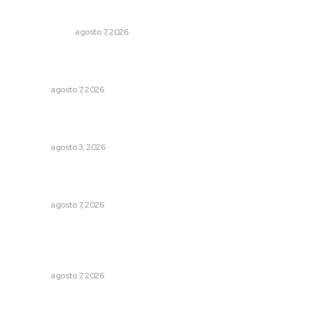
Ni los veo ni los oigo
OTRAS VOCES
agosto 7, 2026
Analizan potencial minero en diversas regiones del
estado
NAYARIT
agosto 7, 2026
Impulsan ruta turística en San Blas; Mecatán: Tierra de
Agua, Senderos y Plátanos
NAYARIT
agosto 3, 2026
Recupera la CONDUSEF 17.8 millones de pesos a favor
de usuarios financieros
NAYARIT
agosto 7, 2026
Queremos que el próximo gobernador sepa leer y
escribir // La semblanza político literaria de Julián
Gascón
NAYARIT
agosto 7, 2026