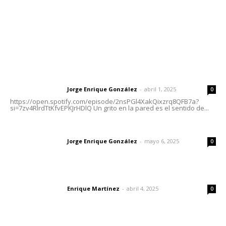
Nayarit
Letras del Director
Letras del director | Un grito en la pared
Jorge Enrique González
-
abril 1, 2025
Letras del director
0
https://open.spotify.com/episode/2nsPGl4XakQixzrq8QFB7a?
si=7zv4RlrdTtKfvEPKJrHDlQ Un grito en la pared es el sentido de...
Las vacas de Huajimic
Jorge Enrique González
-
mayo 6, 2025
Letras del director
0
El peatón y la ciudad
Enrique Martínez
-
abril 4, 2025
Letras del director
0
Lo más popular