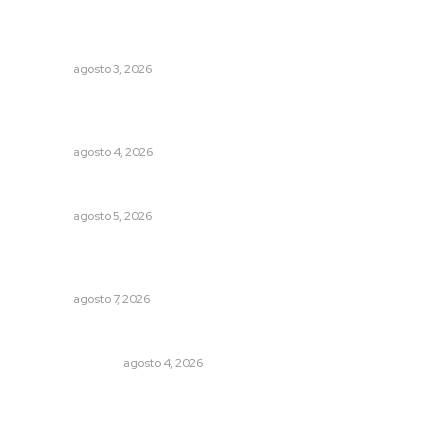
Inicia construcción de Bachillerato Nacional Margarita
Maza en Nuevo Nayarit
NAYARIT
agosto 3, 2026
Intensifican sustitución de rejillas y desazolve por
temporal
NAYARIT
agosto 4, 2026
Prohibirán celulares en escuelas de Nayarit
NAYARIT
agosto 5, 2026
Capacitan a funcionarios de Tepic en sensibilización
sobre autismo
NAYARIT
agosto 7, 2026
Edición impresa 04 de agosto de 2026
EDICIÓN IMPRESA
agosto 4, 2026
Archivo mensual