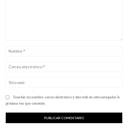
Comentario:
No
Co
ele
Sit
we
Guardar mi nombre, correo electrónico y sitio web en este navegador la
próxima vez que comente.