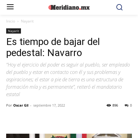
Inicio
Nayarit
Nayarit
Es tiempo de bajar del
pedestal: Navarro
“Hoy el ejercicio del poder es seguir al pueblo, ser empleado
del pueblo y estar en contacto con él y sus problemas y
aspiraciones; el estar a pie de tierra es una estructura de
formación mía y es permanente”, reiteró el mandatario
estatal
Por
Oscar Gil
-
septiembre 17, 2022
896
0