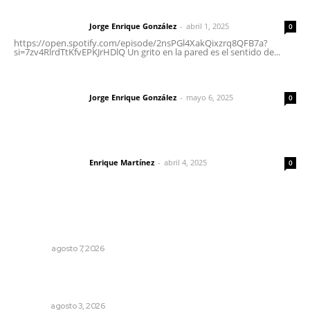
Letras del director | Un grito en la pared
Jorge Enrique González
-
abril 1, 2025
Letras del director
0
https://open.spotify.com/episode/2nsPGl4XakQixzrq8QFB7a?
si=7zv4RlrdTtKfvEPKJrHDlQ Un grito en la pared es el sentido de...
Las vacas de Huajimic
Jorge Enrique González
-
mayo 6, 2025
Letras del director
0
El peatón y la ciudad
Enrique Martínez
-
abril 4, 2025
Letras del director
0
Lo más popular
Las exportaciones y la inseguridad
OPINIÓN
agosto 7, 2026
Transforman CETMAR 6 con inversión histórica en Bahía
de Banderas
NAYARIT
agosto 3, 2026