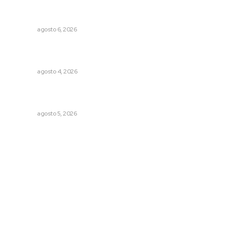
Celebrarán feria de lenguas indígenas
NAYARIT
agosto 6, 2026
Urgen a municipios a formalizar comités de protección
civil
NAYARIT
agosto 4, 2026
Instalan módulo de atención contra adicciones en plaza
principal
NAYARIT
agosto 5, 2026
Archivo mensual
agosto 2026
julio 2026
junio 2026