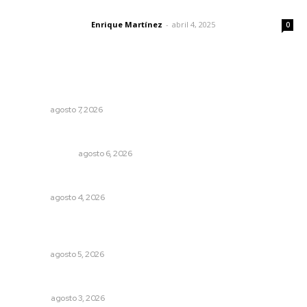
El peatón y la ciudad
Enrique Martínez
-
abril 4, 2025
Letras del director
0
Lo más popular
Pierden agaveros 800 mil pesos por hectárea
NAYARIT
agosto 7, 2026
En el país de las corrupciones
LA SERPENTINA
agosto 6, 2026
Nayarit, en alerta por los accidentes viales
NAYARIT
agosto 4, 2026
Perdió todo por las drogas, pero logró recuperar a su
familia
NAYARIT
agosto 5, 2026
Galope
OPINIÓN
agosto 3, 2026