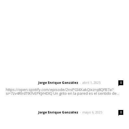
meridianoredacción@gmail.com
Tels. 3112143809 | 3112103211
Oficinas Generales: Av. Independencia #355, Tepic,
Nayarit
Letras del Director
Letras del director | Un grito en la pared
Jorge Enrique González
-
abril 1, 2025
Letras del director
0
https://open.spotify.com/episode/2nsPGl4XakQixzrq8QFB7a?
si=7zv4RlrdTtKfvEPKJrHDlQ Un grito en la pared es el sentido de...
Las vacas de Huajimic
Jorge Enrique González
-
mayo 6, 2025
Letras del director
0