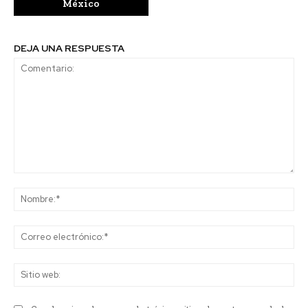
México
DEJA UNA RESPUESTA
Comentario:
No
Co
ele
Sit
we