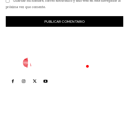
Guardar mi nombre, correo electrónico y sitio web en este navegador la
próxima vez que comente.
Inicio
Nayarit
Nacional
Policiaca
Opinión
Deportes
Edición Impresa
Sociales
Meridiano Vallarta
Contáctanos