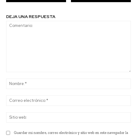
DEJA UNA RESPUESTA
Comentario:
No
Co
ele
Sit
we
Guardar mi nombre, correo electrónico y sitio web en este navegador la