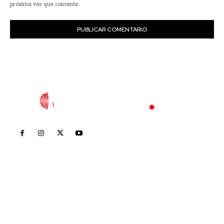
próxima vez que comente.
Inicio
Nayarit
Nacional
Policiaca
Opinión
Deportes
Edición Impresa
Sociales
Meridiano Vallarta
Contáctanos