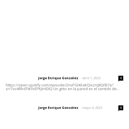
meridianoredacción@gmail.com
Tels. 3112143809 | 3112103211
Oficinas Generales: Av. Independencia #355, Tepic,
Nayarit
Letras del Director
Letras del director | Un grito en la pared
Jorge Enrique González
-
abril 1, 2025
Letras del director
0
https://open.spotify.com/episode/2nsPGl4XakQixzrq8QFB7a?
si=7zv4RlrdTtKfvEPKJrHDlQ Un grito en la pared es el sentido de...
Las vacas de Huajimic
Jorge Enrique González
-
mayo 6, 2025
Letras del director
0
El peatón y la ciudad