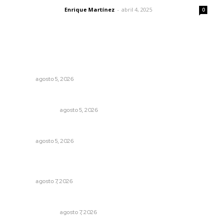
Enrique Martínez
-
abril 4, 2025
Letras del director
0
Lo más popular
Recuperan milenario sello ritual de la cultura Aztatlán en
Nayarit
NAYARIT
agosto 5, 2026
Edición impresa 05 de agosto de 2026
EDICIÓN IMPRESA
agosto 5, 2026
Alertan de ciberdelincuentes a través de QR falsos
NAYARIT
agosto 5, 2026
Impulsan proyectos productivos con créditos a tasa
cero de interés
NAYARIT
agosto 7, 2026
Edición impresa 07 de junio de 2026
EDICIÓN IMPRESA
agosto 7, 2026