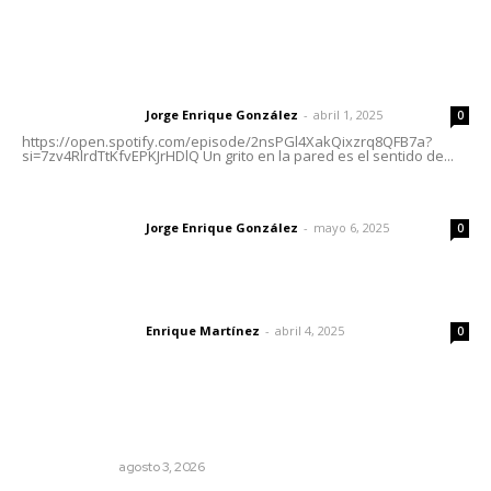
Letras del Director
Letras del director | Un grito en la pared
Jorge Enrique González
-
abril 1, 2025
Letras del director
0
https://open.spotify.com/episode/2nsPGl4XakQixzrq8QFB7a?
si=7zv4RlrdTtKfvEPKJrHDlQ Un grito en la pared es el sentido de...
Las vacas de Huajimic
Jorge Enrique González
-
mayo 6, 2025
Letras del director
0
El peatón y la ciudad
Enrique Martínez
-
abril 4, 2025
Letras del director
0
Lo más popular
Autócrata, con distancia
OTRAS VOCES
agosto 3, 2026