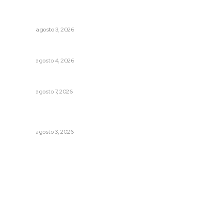
El ser humano ―vivo y difunto― es como un soplo,
como una sombra que pasa
OPINIÓN
agosto 3, 2026
Analizan impacto de adicciones en la salud mental
NAYARIT
agosto 4, 2026
Rehabilitan infraestructura de preparatorias de la UAN
NAYARIT
agosto 7, 2026
Prevención del feminicidio: la urgencia de la denuncia
temprana
NAYARIT
agosto 3, 2026
Archivo mensual
agosto 2026
julio 2026