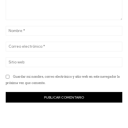
Comentario:
No
Co
ele
Sit
we
Guardar mi nombre, correo electrónico y sitio web en este navegador la
próxima vez que comente.