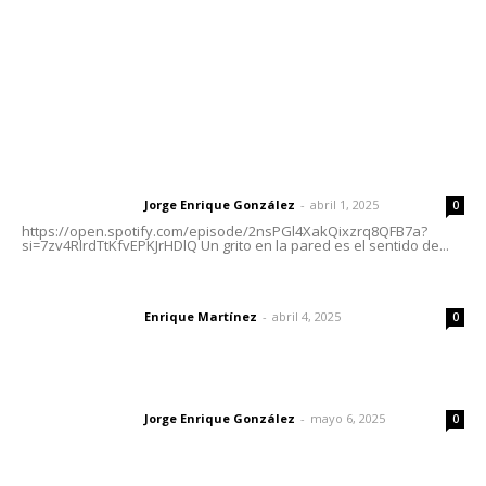
Oficinas Generales: Av. Independencia #355, Tepic,
Nayarit
Letras del Director
Letras del director | Un grito en la pared
Jorge Enrique González
-
abril 1, 2025
Letras del director
0
https://open.spotify.com/episode/2nsPGl4XakQixzrq8QFB7a?
si=7zv4RlrdTtKfvEPKJrHDlQ Un grito en la pared es el sentido de...
El peatón y la ciudad
Enrique Martínez
-
abril 4, 2025
Letras del director
0
Las vacas de Huajimic
Jorge Enrique González
-
mayo 6, 2025
Letras del director
0
Lo más popular