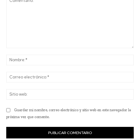
Comentario:
No
Co
ele
Sit
we
Guardar mi nombre, correo electrónico y sitio web en este navegador la
próxima vez que comente.