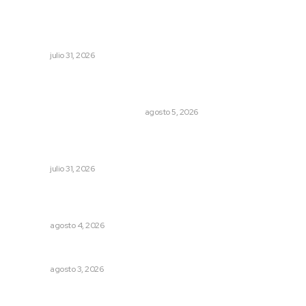
Impulsan competitividad turística mediante diálogo
directo en Santa María
NAYARIT
julio 31, 2026
El Google Maps del Porfiriato: así conocieron México
miles de niños hace más de un siglo
LA HISTORIA TAMBIÉN ES NOTICIA
agosto 5, 2026
Fomenta Universidad Tecnológica desarrollo integral en
curso de verano
NAYARIT
julio 31, 2026
Fomentan salud integral mediante cultura de la
lactancia materna
NAYARIT
agosto 4, 2026
Busca CECAN a los mejores cortometrajes nayaritas
NAYARIT
agosto 3, 2026