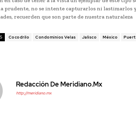
en caso de tener a la vista un ejemplar de este tipo
a prudente, no se intente capturarlos ni lastimarlos y
dades, recuerden que son parte de nuestra naturaleza
S
Cocodrilo
Condominios Velas
Jalisco
México
Puert
Redacción De Meridiano.mx
http://meridiano.mx