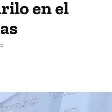
ilo en el
las
22