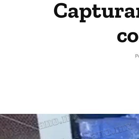
Capturan
co
P