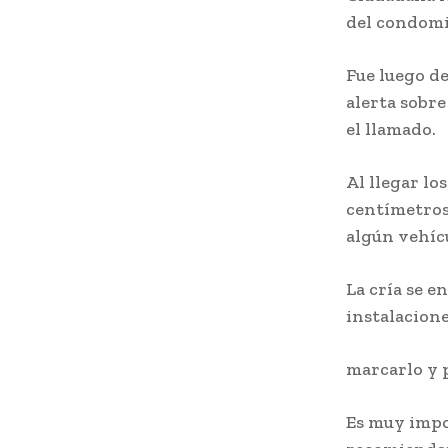
del condomin
Fue luego de
alerta sobr
el llamado.
Al llegar lo
centímetros
algún vehícu
La cría se e
instalacione
marcarlo y 
Es muy impo