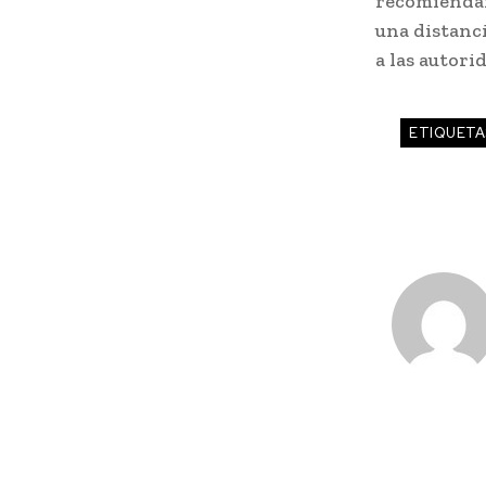
recomiendan 
una distanci
a las autori
ETIQUETA