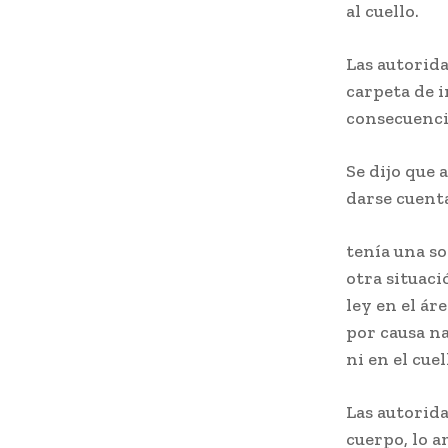
al cuello.
Las autorida
carpeta de 
consecuencia
Se dijo que 
darse cuent
tenía una s
otra situaci
ley en el ár
por causa na
ni en el cue
Las autorid
cuerpo, lo a