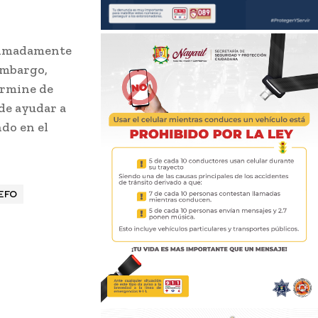
oximadamente
 embargo,
ermine de
ede ayudar a
ndo en el
EFO