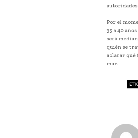
autoridades
Por el mome
35 a 40 años
será median
quién se tra
aclarar qué 
mar.
ETI