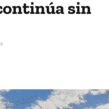
continúa sin
22