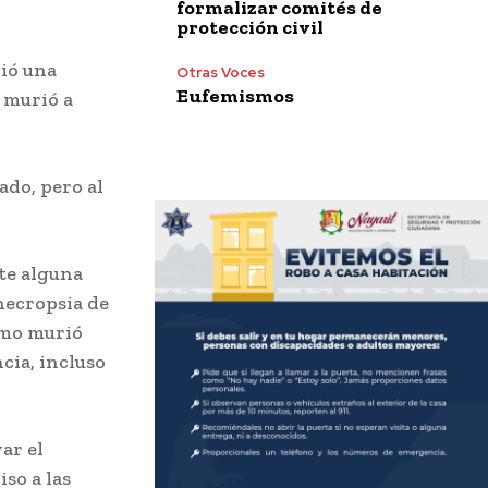
formalizar comités de
protección civil
ció una
Otras Voces
Eufemismos
 murió a
ado, pero al
te alguna
necropsia de
smo murió
cia, incluso
ar el
iso a las